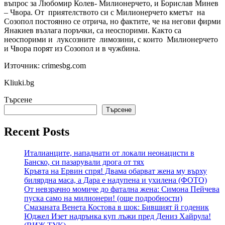
въпрос за Любомир Колев- Милионерчето, и Борислав Минев
– Чвора. От приятелството си с Милионерчето кметът на
Созопол постоянно се отрича, но фактите, че на негови фирми
Янакиев възлага поръчки, са неоспорими. Както са
неоспорими и луксозните лимозини, с които Милионерчето
и Чвора порят из Созопол и в чужбина.
Източник: crimesbg.com
Kliuki.bg
Търсене
Търсене
Recent Posts
Италианците, нападнати от локали неонацисти в
Банско, си пазарували дрога от тях
Кръвта на Ервин спря! Двама обарват жена му върху
билярдна маса, а Дара е надупена и ухилена (ФОТО)
От невзрачно момиче до фатална жена: Симона Пейчева
пуска само на милионери! (още подробности)
Смазаната Венета Костова в шок: Бившият й годеник
Юджел Изет надрънка куп лъжи пред Дениз Хайрула!