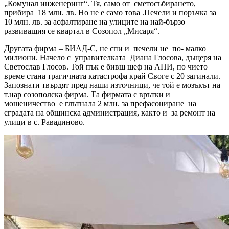
„Комунал инженеринг“. Тя, само от сметосъбирането,
прибира 18 млн. лв. Но не е само това .Печели и поръчка за
10 млн. лв. за асфалтиране на улиците на най-бързо
развиващия се квартал в Созопол „Мисаря“.
Другата фирма – БИАД-С, не спи и печели не по- малко
милиони. Начело с управителката Диана Глосова, дъщеря на
Светослав Глосов. Той пък е бивш шеф на АПИ, по чието
време стана трагичната катастрофа край Своге с 20 загинали.
Запознати твърдят пред наши източници, че той е мозъкът на
т.нар созополска фирма. Та фирмата с врътки и
мошеничество е глътнала 2 млн. за префасониране на
сградата на общинска администрация, както и за ремонт на
улици в с. Равадиново.