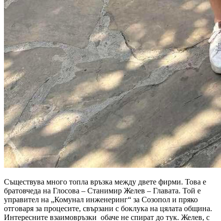
Съществува много топла връзка между двете фирми. Това е
братовчеда на Глосова – Станимир Желев – Главата. Той е
управител на „Комунал инженеринг“ за Созопол и пряко
отговаря за процесите, свързани с боклука на цялата община.
Интересните взаимовръзки обаче не спират до тук. Желев, с