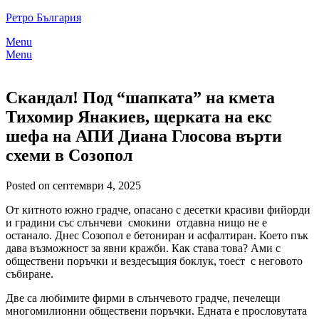
Skip
Ретро България
to
Menu
content
Menu
Скандал! Под “шапката” на кмета
Тихомир Янакиев, щерката на екс
шефа на АПИ Диана Глосова върти
схеми в Созопол
Posted on септември 4, 2025
От китното южно градче, опасано с десетки красиви фийорди
и градини със слънчеви смокини отдавна нищо не е
останало. Днес Созопол е бетониран и асфалтиран. Което пък
дава възможност за явни кражби. Как става това? Ами с
обществени поръчки и вездесъщия боклук, тоест с неговото
събиране.
Две са любимите фирми в слънчевото градче, печелещи
многомилионни обществени поръчки. Едната е прословутата