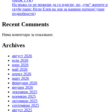
(ВИЖ ТУК)
На мъжа си не можеше да го вдигне, но „учи“ жените и
скубе пари: Нели Елея на лов за наивни патици! (още
подробности)
Recent Comments
Няма коментари за показване.
Archives
август 2026
юли 2026
юни 2026
май 2026
април 2026
март 2026
февруари 2026
януари 2026
декември 2025
ноември 2025
октомври 2025
септември 2025
август 2025