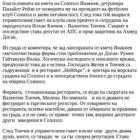
благословията на кмета на Созопол Янакиев, детронира
Панайот Рейзи от позицията му на президент на футболен
клуб Созопол и заема неговия пост. След това той вкарва в
управителния съвет на клуба своя приятел и сътрудник на
евродепутата Илхан Кючюк – Валентин Тончев. Същият в
последствие става депутат от АПС и пръв защитник на Ахмед
Доган.
Из града се коментира, че зад лансираната от кмета Янакиев
сметопочистваща фирма стои приближения до Доган- Румен
Гайтански-Вълка. Логически погледнато и описаните връзки,
предполагат това да е истина. Господата Желев и Тончев са
съдружници и в ресторант „Нейбърс“, в центъра на морската
градина на Созопол и в непосредствена близост до сградата
на община Созопол.
Фирмата, стопанисваща ресторанта, се води на съпругата на
Валентин Тончев, Милена. Но имената и на и двамата не
фигурират в търговските регистри. От отварянето на
ресторанта, всички коктейли, давани от общината за празника
на града, а и не само, се правят точно там, въпреки десетките
други заведения в Созопол.
След Тончев в управителния съвет влизат още други двама
души, които, се твърди, че са със спорна репутация. Става