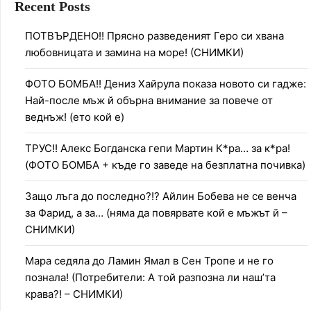
Recent Posts
ПОТВЪРДЕНО!! Прясно разведеният Геро си хвана
любовницата и замина на море! (СНИМКИ)
ФОТО БОМБА!! Дениз Хайрула показа новото си гадже:
Най-после мъж й обърна внимание за повече от
веднъж! (ето кой е)
ТРУС!! Алекс Богданска гепи Мартин К*ра… за к*ра!
(ФОТО БОМБА + къде го заведе на безплатна почивка)
Защо лъга до последно?!? Айлин Бобева не се венча
за Фарид, а за… (няма да повярвате кой е мъжът й –
СНИМКИ)
Мара седяла до Ламин Ямал в Сен Тропе и не го
познала! (Потребители: А той разпозна ли наш’та
крава?! – СНИМКИ)