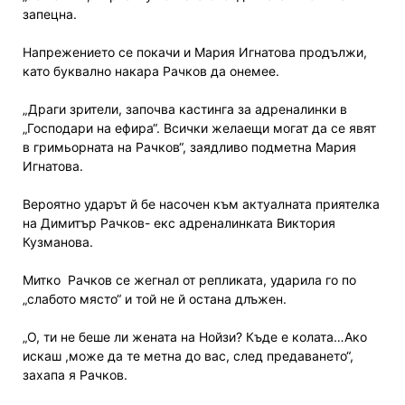
запецна.
Напрежението се покачи и Мария Игнатова продължи,
като буквално накара Рачков да онемее.
„Драги зрители, започва кастинга за адреналинки в
„Господари на ефира“. Всички желаещи могат да се явят
в гримьорната на Рачков“, заядливо подметна Мария
Игнатова.
Вероятно ударът й бе насочен към актуалната приятелка
на Димитър Рачков- екс адреналинката Виктория
Кузманова.
Митко
Рачков се жегнал от репликата, ударила го по
„слабото място“ и той не й остана длъжен.
„О, ти не беше ли жената на Нойзи? Къде е колата…Ако
искаш ,може да те метна до вас, след предаването“,
захапа я Рачков.