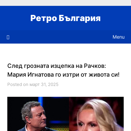
Skip
to
Ретро България
content
Menu
След грозната изцепка на Рачков:
Мария Игнатова го изтри от живота си!
Posted on март 31, 2025