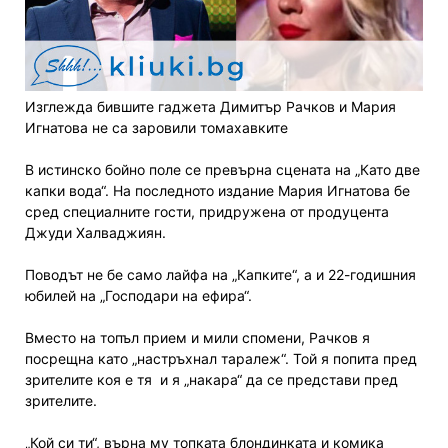
Изглежда бившите гаджета Димитър Рачков и Мария
Игнатова не са заровили томахавките
В истинско бойно поле се превърна сцената на „Като две
капки вода“. На последното издание Мария Игнатова бе
сред специалните гости, придружена от продуцента
Джуди Халваджиян.
Поводът не бе само лайфа на „Капките“, а и 22-годишния
юбилей на „Господари на ефира“.
Вместо на топъл прием и мили спомени, Рачков я
посрещна като „настръхнал таралеж“. Той я попита пред
зрителите коя е тя
и я „накара“ да се представи пред
зрителите.
„Кой си ти“, върна му топката блондинката и комика