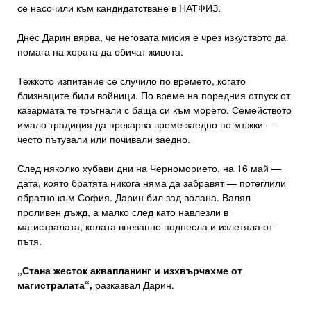
се насочили към кандидатстване в НАТФИЗ.
Днес Дарин вярва, че неговата мисия е чрез изкуството да
помага на хората да обичат живота.
Тежкото изпитание се случило по времето, когато
близнаците били войници. По време на поредния отпуск от
казармата те тръгнали с баща си към морето. Семейството
имало традиция да прекарва време заедно по мъжки —
често пътували или почивали заедно.
След няколко хубави дни на Черноморието, на 16 май —
дата, която братята никога няма да забравят — потеглили
обратно към София. Дарин бил зад волана. Валял
проливен дъжд, а малко след като навлезли в
магистралата, колата внезапно поднесла и излетяла от
пътя.
„Стана жесток аквапланинг и изхвърчахме от
магистралата“,
разказвал Дарин.