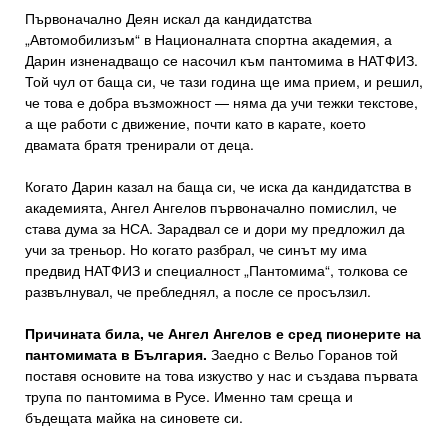
Първоначално Деян искал да кандидатства
„Автомобилизъм“ в Националната спортна академия, а
Дарин изненадващо се насочил към пантомима в НАТФИЗ.
Той чул от баща си, че тази година ще има прием, и решил,
че това е добра възможност — няма да учи тежки текстове,
а ще работи с движение, почти като в карате, което
двамата братя тренирали от деца.
Когато Дарин казал на баща си, че иска да кандидатства в
академията, Ангел Ангелов първоначално помислил, че
става дума за НСА. Зарадвал се и дори му предложил да
учи за треньор. Но когато разбрал, че синът му има
предвид НАТФИЗ и специалност „Пантомима“, толкова се
развълнувал, че пребледнял, а после се просълзил.
Причината била, че Ангел Ангелов е сред пионерите на
пантомимата в България.
Заедно с Вельо Горанов той
поставя основите на това изкуство у нас и създава първата
трупа по пантомима в Русе. Именно там среща и
бъдещата майка на синовете си.