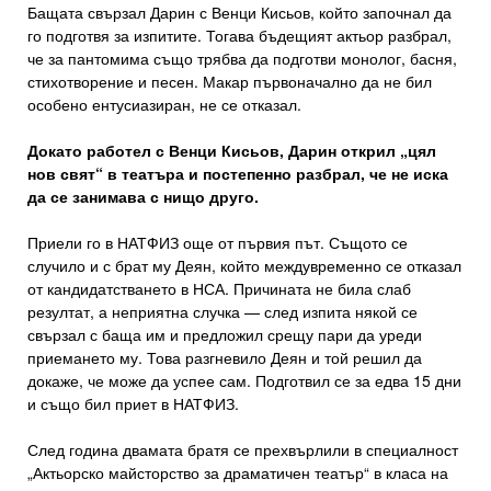
Бащата свързал Дарин с Венци Кисьов, който започнал да
го подготвя за изпитите. Тогава бъдещият актьор разбрал,
че за пантомима също трябва да подготви монолог, басня,
стихотворение и песен. Макар първоначално да не бил
особено ентусиазиран, не се отказал.
Докато работел с Венци Кисьов, Дарин открил „цял
нов свят“ в театъра и постепенно разбрал, че не иска
да се занимава с нищо друго.
Приели го в НАТФИЗ още от първия път. Същото се
случило и с брат му Деян, който междувременно се отказал
от кандидатстването в НСА. Причината не била слаб
резултат, а неприятна случка — след изпита някой се
свързал с баща им и предложил срещу пари да уреди
приемането му. Това разгневило Деян и той решил да
докаже, че може да успее сам. Подготвил се за едва 15 дни
и също бил приет в НАТФИЗ.
След година двамата братя се прехвърлили в специалност
„Актьорско майсторство за драматичен театър“ в класа на