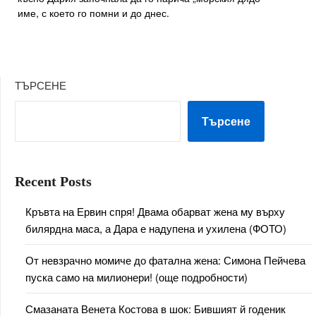
име, с което го помни и до днес.
ТЪРСЕНЕ
Търсене
Recent Posts
Кръвта на Ервин спря! Двама обарват жена му върху
билярдна маса, а Дара е надупена и ухилена (ФОТО)
От невзрачно момиче до фатална жена: Симона Пейчева
пуска само на милионери! (още подробности)
Смазаната Венета Костова в шок: Бившият й годеник