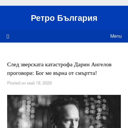
Skip
to
Ретро България
content
Menu
След зверската катастрофа Дарин Ангелов
проговори: Бог ме върна от смъртта!
Posted on май 18, 2026