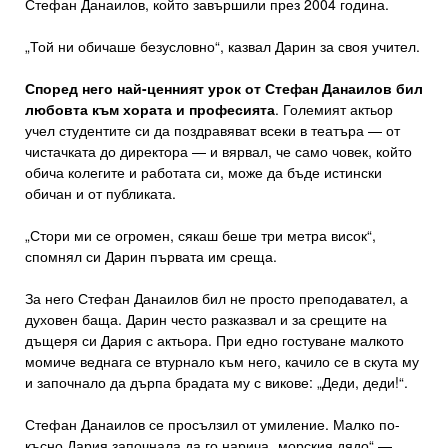
Стефан Данаилов, който завършили през 2004 година.
„Той ни обичаше безусловно“, казвал Дарин за своя учител.
Според него най-ценният урок от Стефан Данаилов бил
любовта към хората и професията
. Големият актьор
учел студентите си да поздравяват всеки в театъра — от
чистачката до директора — и вярвал, че само човек, който
обича колегите и работата си, може да бъде истински
обичан и от публиката.
„Стори ми се огромен, сякаш беше три метра висок“,
спомнял си Дарин първата им среща.
За него Стефан Данаилов бил не просто преподавател, а
духовен баща. Дарин често разказвал и за срещите на
дъщеря си Дария с актьора. При едно гостуване малкото
момиче веднага се втурнало към него, качило се в скута му
и започнало да дърпа брадата му с викове: „Деди, деди!“.
Стефан Данаилов се просълзил от умиление. Малко по-
късно Дария започнала да го нарича „морския дядо“ —