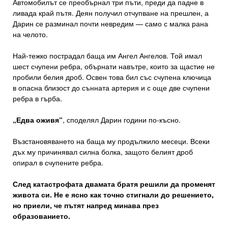
Автомобилът се преобърнал три пъти, преди да падне в
ливада край пътя. Деян получил отчупване на прешлен, а
Дарин се разминал почти невредим — само с малка рана
на челото.
Най-тежко пострадал баща им Ангел Ангелов. Той имал
шест счупени ребра, обърнати навътре, които за щастие не
пробили белия дроб. Освен това бил със счупена ключица
в опасна близост до сънната артерия и с още две счупени
ребра в гърба.
„Едва оживя“
, споделял Дарин години по-късно.
Възстановяването на баща му продължило месеци. Всеки
дъх му причинявал силна болка, защото белият дроб
опирал в счупените ребра.
След катастрофата двамата братя решили да променят
живота си. Не е ясно как точно стигнали до решението,
но приели, че пътят напред минава през
образованието.