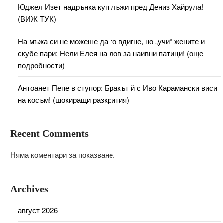
Юджел Изет надрънка куп лъжи пред Дениз Хайрула!
(ВИЖ ТУК)
На мъжа си не можеше да го вдигне, но „учи“ жените и
скубе пари: Нели Елея на лов за наивни патици! (още
подробности)
Антоанет Пепе в ступор: Бракът й с Иво Карамански виси
на косъм! (шокиращи разкрития)
Recent Comments
Няма коментари за показване.
Archives
август 2026