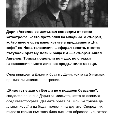
Дарин Ангелов се измъкнал невредим от тежка
катастрофа, която претърпял на младини. Актьорът,
който днес е сред панелистите в предаването „На
кафе“ по Нова телевизия, шофирал колата, в която
пътували брат му Деян и баща им — актьорът Ангел
Ангелов. Тримата оцелели по чудо, но с тежки
наранявания, чието лечение продължило месеци.
След инцидента Дарин и брат му Деян, които са близнаци,
преживели истинско прозрение.
„Животът е дар от Бога и не е подарен безцелно“,
споделял по-късно Дарин за мисълта, която го осенила
след катастрофата. Двамата братя решили, че трябва да
„станат хора“ и да бъдат полезни на другите. Според тях
първата крачка към това била висшето образование, затова