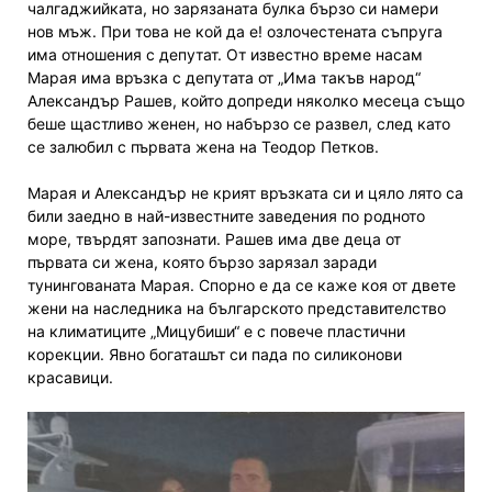
чалгаджийката, но зарязаната булка бързо си намери
нов мъж. При това не кой да е! озлочестената съпруга
има отношения с депутат. От известно време насам
Марая има връзка с депутата от „Има такъв народ“
Александър Рашев, който допреди няколко месеца също
беше щастливо женен, но набързо се развел, след като
се залюбил с първата жена на Теодор Петков.
Марая и Александър не крият връзката си и цяло лято са
били заедно в най-известните заведения по родното
море, твърдят запознати. Рашев има две деца от
първата си жена, която бързо зарязал заради
тунингованата Марая. Спорно е да се каже коя от двете
жени на наследника на българското представителство
на климатиците „Мицубиши“ е с повече пластични
корекции. Явно богаташът си пада по силиконови
красавици.