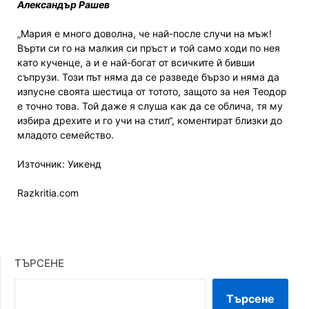
Александър Рашев
„Мария е много доволна, че най-после случи на мъж!
Върти си го на малкия си пръст и той само ходи по нея
като кученце, а и е най-богат от всичките й бивши
съпрузи. Този път няма да се разведе бързо и няма да
изпусне своята шестица от тотото, защото за нея Теодор
е точно това. Той даже я слуша как да се облича, тя му
избира дрехите и го учи на стил“, коментират близки до
младото семейство.
Източник: Уикенд
Razkritia.com
ТЪРСЕНЕ
Търсене