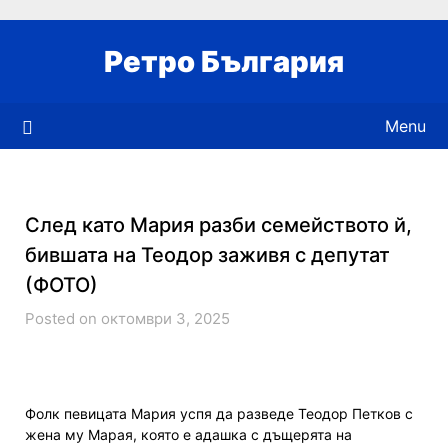
Skip
to
Ретро България
content
Menu
След като Мария разби семейството й,
бившата на Теодор заживя с депутат
(ФОТО)
Posted on октомври 3, 2025
Фолк певицата Мария успя да разведе Теодор Петков с
жена му Марая, която е адашка с дъщерята на