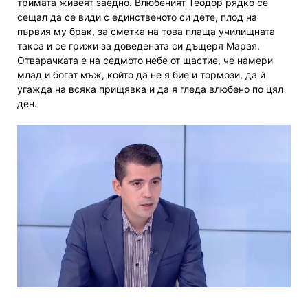
тримата живеят заедно. Влюбеният Теодор рядко се
сещал да се види с единственото си дете, плод на
първия му брак, за сметка на това плаща училищната
такса и се грижи за доведената си дъщеря Марая.
Отварачката е на седмото небе от щастие, че намери
млад и богат мъж, който да не я бие и тормози, да й
угажда на всяка прищявка и да я гледа влюбено по цял
ден.