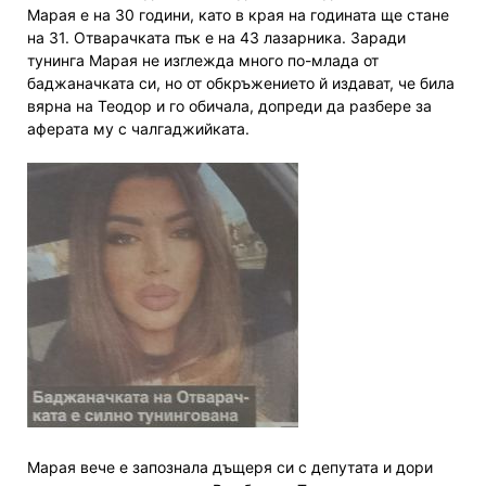
Марая е на 30 години, като в края на годината ще стане
на 31. Отварачката пък е на 43 лазарника. Заради
тунинга Марая не изглежда много по-млада от
баджаначката си, но от обкръжението й издават, че била
вярна на Теодор и го обичала, допреди да разбере за
аферата му с чалгаджийката.
Марая вече е запознала дъщеря си с депутата и дори