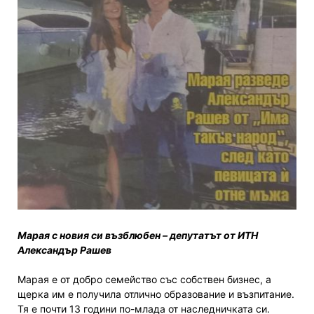
Марая с новия си възблюбен – депутатът от ИТН
Александър Рашев
Марая е от добро семейство със собствен бизнес, а
щерка им е получила отлично образование и възпитание.
Тя е почти 13 години по-млада от наследничката си.