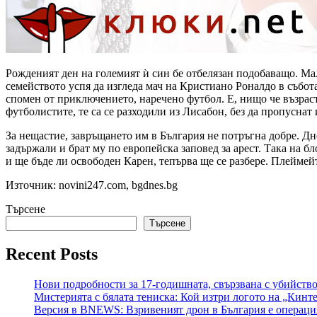
Рожденият ден на големият ѝ син бе отбелязан подобаващо. Мал
семейството успя да изгледа мач на Кристиано Роналдо в събот
спомен от приключението, наречено футбол. Е, нищо че възрастн
футболистите, те са се разходили из Лисабон, без да пропуснат
За нещастие, завръщането им в България не потръгна добре. Дн
задържали и брат му по европейска заповед за арест. Така на б
и ще бъде ли освободен Карен, тепърва ще се разбере. Плеймейт
Източник: novini247.com, bgdnes.bg
Търсене
Търсене
Recent Posts
Нови подробности за 17-годишната, свързвана с убийство
Мистерията с бялата тениска: Кой изтри логото на „Кинт
Версия в BNEWS: Взривеният дрон в България е операция