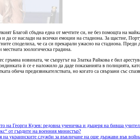
кият Благой сбъдна една от мечтите си, не без помощта на майк
а и да се наслади на всички емоции на стадиона. За щастие, По
ите споделиха, че са си прекарали ужасно на стадиона. Преди да 
 и местната зоологическа градина.
ес гръмна новината, че съпругът на Златка Райкова е бил аресту
лондинката ѝ се е наложило да даде показанията в полицията, кат
ката обича предизвикателствата, но когато са свързани със спазв
то на Георги Кузев: редовна ученичка и дъщеря на бивша учител
екс“ от гърдите на военния министър?
 на украинските служби за въвличане на още държави във войн