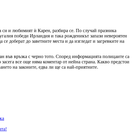
а си и любимият ѝ Карен, разбира се. По случай празника
ртугалия победи Ирландия и така рожденикът запази невероятен
се доберат до заветните места и да изгледат и загревките на
ван във връзка с черно тото. Според информацията полицаите са
о засега все още няма коментар от нейна страна. Какво предстои
ането на законите, едва ли ще са най-приятните.
ка
ата!