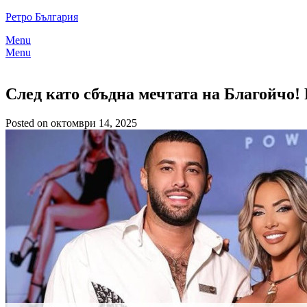
Skip
Ретро България
to
Menu
content
Menu
След като сбъдна мечтата на Благойчо! 
Posted on октомври 14, 2025