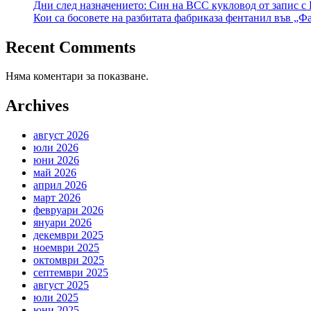
Дни след назначението: Син на ВСС кукловод от запис с
Кои са босовете на разбитата фабриказа фентанил във „Ф
Recent Comments
Няма коментари за показване.
Archives
август 2026
юли 2026
юни 2026
май 2026
април 2026
март 2026
февруари 2026
януари 2026
декември 2025
ноември 2025
октомври 2025
септември 2025
август 2025
юли 2025
юни 2025