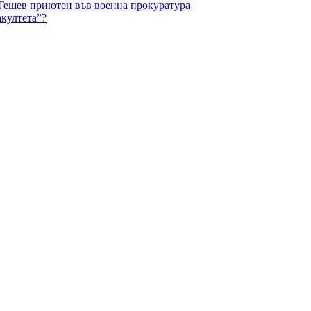
 Гешев приютен във военна прокуратура
акултета”?