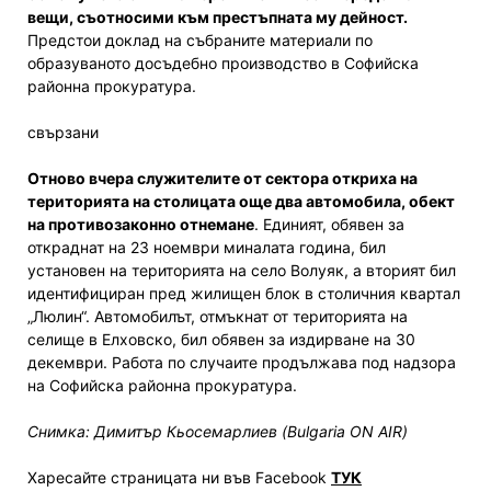
вещи, съотносими към престъпната му дейност.
Предстои доклад на събраните материали по
образуваното досъдебно производство в Софийска
районна прокуратура.
свързани
Отново вчера служителите от сектора откриха на
територията на столицата още два автомобила, обект
на противозаконно отнемане
. Единият, обявен за
откраднат на 23 ноември миналата година, бил
установен на територията на село Волуяк, а вторият бил
идентифициран пред жилищен блок в столичния квартал
„Люлин“. Автомобилът, отмъкнат от територията на
селище в Елховско, бил обявен за издирване на 30
декември. Работа по случаите продължава под надзора
на Софийска районна прокуратура.
Снимка: Димитър Кьосемарлиев (Bulgaria ON AIR)
Харесайте страницата ни във Facebook
ТУК