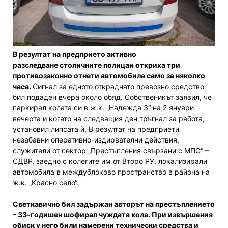
В резултат на предприето активно
разследване столичните полицаи откриха три
противозаконно отнети автомобила само за няколко
часа.
Сигнал за едното откраднато превозно средство
бил подаден вчера около обяд. Собственикът заявил, че
паркирал колата си в ж.к. „Надежда 3“ на 2 януари
вечерта и когато на следващия ден тръгнал за работа,
установил липсата ѝ. В резултат на предприети
незабавни оперативно-издирвателни действия,
служители от сектор „Престъпления свързани с МПС“ –
СДВР, заедно с колегите им от Второ РУ, локализирали
автомобила в междублоково пространство в района на
ж.к. „Красно село“.
Светкавично бил задържан авторът на престъплението
– 33-годишен шофирал чуждата кола. При извършения
обиск у него били намерени технически средства и