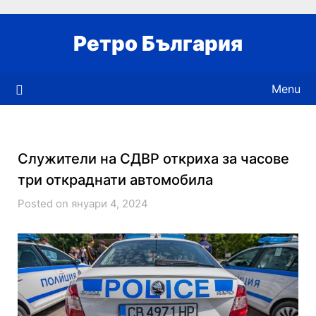
Skip
to
Ретро България
content
Menu
Служители на СДВР откриха за часове
три откраднати автомобила
Posted on януари 4, 2024