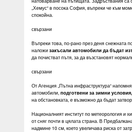
натоварване на пътищата. Задръствания са с
„Хемус“ в посока София, въпреки че към мом
спокойна.
свързани
Въпреки това, по-рано през деня снежната по
наложи
закъсали автомобили да бъдат из
да почистват пътя, за да възстановят норма
свързани
От Агенция „Пътна инфраструктура“ напомнят
автомобили,
подготвени за зимни условия
на обстановката, е възможно да бъдат затво
Националният институт по метеорология и хи
от сняг почти в цялата страна. В Предбалка
надмине 10 см, което увеличава риска от зат