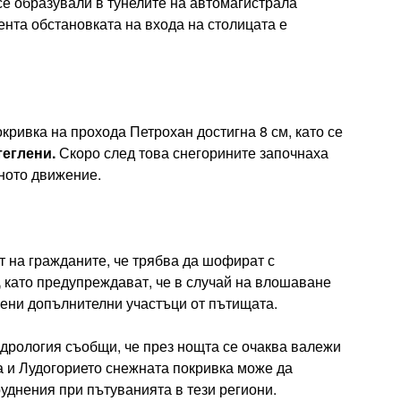
е образували в тунелите на автомагистрала
ента обстановката на входа на столицата е
кривка на прохода Петрохан достигна 8 см, като се
теглени.
Скоро след това снегорините започнаха
лното движение.
 на гражданите, че трябва да шофират с
,
като предупреждават, че в случай на влошаване
рени допълнителни участъци от пътищата.
дрология съобщи, че през нощта се очаква валежи
на и Лудогорието снежната покривка може да
руднения при пътуванията в тези региони.