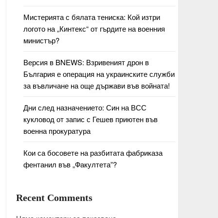
Мистерията с бялата тениска: Кой изтри
логото на „Кинтекс“ от гърдите на военния
министър?
Версия в BNEWS: Взривеният дрон в
България е операция на украинските служби
за въвличане на още държави във войната!
Дни след назначението: Син на ВСС
кукловод от запис с Гешев приютен във
военна прокуратура
Кои са босовете на разбитата фабриказа
фентанил във „Факултета”?
Recent Comments