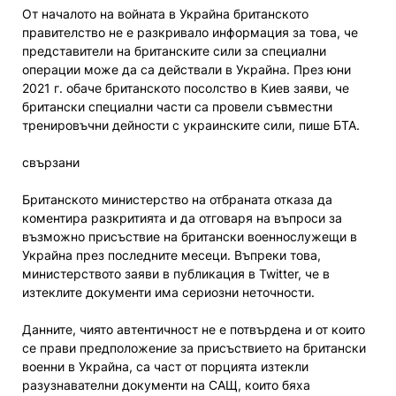
От началото на войната в Украйна британското
правителство не е разкривало информация за това, че
представители на британските сили за специални
операции може да са действали в Украйна. През юни
2021 г. обаче британското посолство в Киев заяви, че
британски специални части са провели съвместни
тренировъчни дейности с украинските сили, пише БТА.
свързани
Британското министерство на отбраната отказа да
коментира разкритията и да отговаря на въпроси за
възможно присъствие на британски военнослужещи в
Украйна през последните месеци. Въпреки това,
министерството заяви в публикация в Twitter, че в
изтеклите документи има сериозни неточности.
Дaнните, чиято автентичност не е потвърдена и от които
се прави предположение за присъствието на британски
военни в Украйна, са част от порцията изтекли
разузнавателни документи на САЩ, които бяха