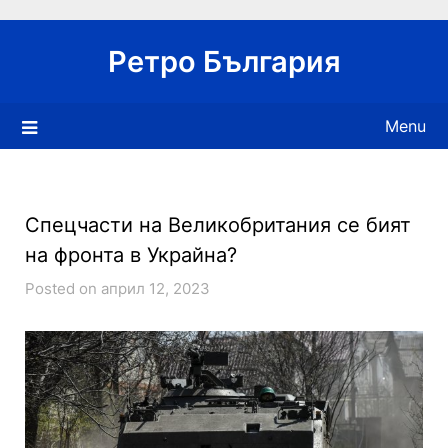
Skip
to
Ретро България
content
Menu
Спецчасти на Великобритания се бият
на фронта в Украйна?
Posted on април 12, 2023