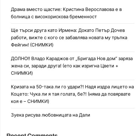
Драма вместо щастие: Кристина Верославова е в
болница с високорискова бременност
Ще търси друга като Ирмена: Докато Петър Дочев
работи, вижте с кого се забавлява новата му тръпка
Фейгин! (СНИМКИ)
ДОЛНО!! Владо Караджов от „Бригада Нов дом“ заряза
жена си, заради друга! (ето как изригна Цвети +
СНИМКИ)
Кризата на 50-така ли го удари?! Надя издра лицето на
Коцето: Чука ли я тая голата, бе?! (няма да повярвате
коя е – СНИМКИ)
Зуека рисува любовницата на Дали
Recent Comments