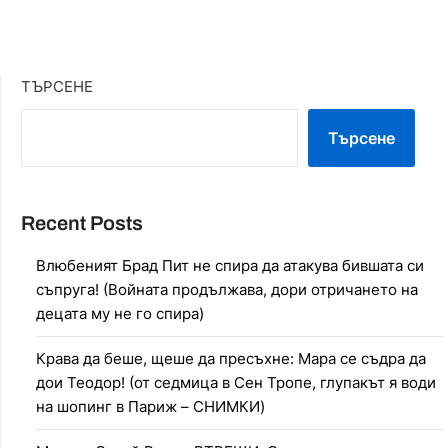
ТЪРСЕНЕ
Търсене
Recent Posts
Влюбеният Брад Пит не спира да атакува бившата си
съпруга! (Войната продължава, дори отричането на
децата му не го спира)
Крава да беше, щеше да пресъхне: Мара се съдра да
дои Теодор! (от седмица в Сен Тропе, глупакът я води
на шопинг в Париж – СНИМКИ)