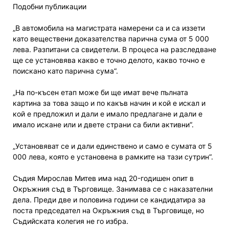
Подобни публикации
„В автомобила на магистрата намерени са и са иззети
като веществени доказателства парична сума от 5 000
лева. Разпитани са свидетели. В процеса на разследване
ще се установява какво е точно делото, какво точно е
поискано като парична сума“.
„На по-късен етап може би ще имат вече пълната
картина за това защо и по какъв начин и кой е искал и
кой е предложил и дали е имало предлагане и дали е
имало искане или и двете страни са били активни“.
„Установяват се и дали единствено и само е сумата от 5
000 лева, която е установена в рамките на тази сутрин“.
Съдия Мирослав Митев има над 20-годишен опит в
Окръжния съд в Търговище. Занимава се с наказателни
дела. Преди две и половина години се кандидатира за
поста председател на Окръжния съд в Търговище, но
Съдийската колегия не го избра.