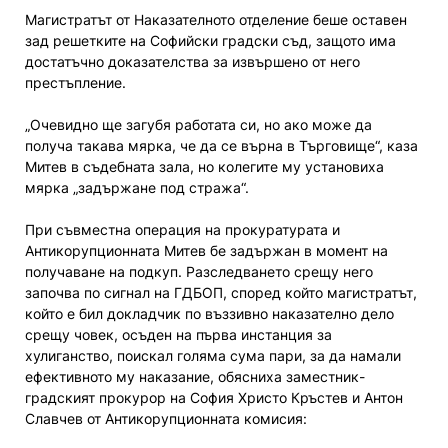
Магистратът от Наказателното отделение беше оставен
зад решетките на Софийски градски съд, защото има
достатъчно доказателства за извършено от него
престъпление.
„Очевидно ще загубя работата си, но ако може да
получа такава мярка, че да се върна в Търговище“, каза
Митев в съдебната зала, но колегите му установиха
мярка „задържане под стража“.
При съвместна операция на прокуратурата и
Антикорупционната Митев бе задържан в момент на
получаване на подкуп. Разследването срещу него
започва по сигнал на ГДБОП, според който магистратът,
който е бил докладчик по въззивно наказателно дело
срещу човек, осъден на първа инстанция за
хулиганство, поискал голяма сума пари, за да намали
ефективното му наказание, обясниха заместник-
градският прокурор на София Христо Кръстев и Антон
Славчев от Антикорупционната комисия: