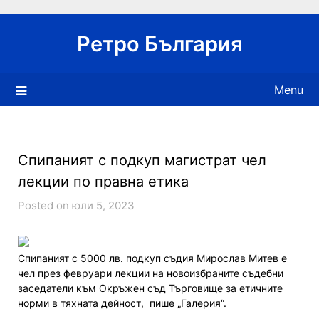
Skip
to
Ретро България
content
Menu
Спипаният с подкуп магистрат чел
лекции по правна етика
Posted on юли 5, 2023
Спипаният с 5000 лв. подкуп съдия Мирослав Митев е
чел през февруари лекции на новоизбраните съдебни
заседатели към Окръжен съд Търговище за етичните
норми в тяхната дейност, пише „Галерия“.