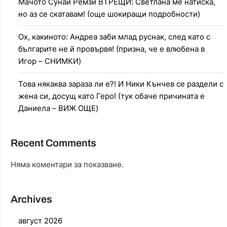
Мачото Сунай Ремзи ВТРЕЩИ: Светлана ме натиска,
но аз се скатавам! (още шокиращи подробности)
Ох, какиното: Андреа заби млад руснак, след като с
българите не й провървя! (призна, че е влюбена в
Игор – СНИМКИ)
Това някаква зараза ли е?! И Ники Кънчев се раздели с
жена си, досущ като Геро! (тук обаче причината е
Даниела – ВИЖ ОЩЕ)
Recent Comments
Няма коментари за показване.
Archives
август 2026