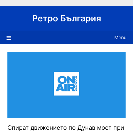
Skip
to
Ретро България
content
Menu
Спират движението по Дунав мост при