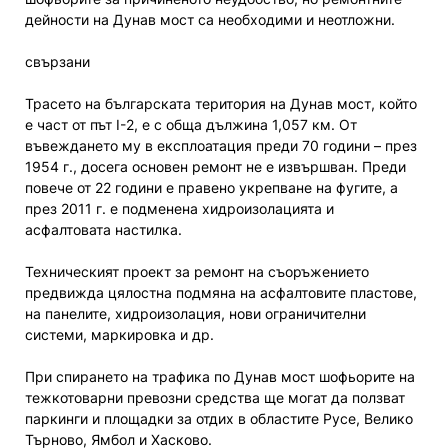
дейности на Дунав мост са необходими и неотложни.
свързани
Трасето на българската територия на Дунав мост, който
е част от път I-2, е с обща дължина 1,057 км. От
въвеждането му в експлоатация преди 70 години – през
1954 г., досега основен ремонт не е извършван. Преди
повече от 22 години е правено укрепване на фугите, а
през 2011 г. е подменена хидроизолацията и
асфалтовата настилка.
Техническият проект за ремонт на съоръжението
предвижда цялостна подмяна на асфалтовите пластове,
на панелите, хидроизолация, нови ограничителни
системи, маркировка и др.
При спирането на трафика по Дунав мост шофьорите на
тежкотоварни превозни средства ще могат да ползват
паркинги и площадки за отдих в областите Русе, Велико
Търново, Ямбол и Хасково.