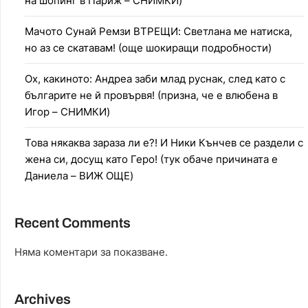
на шопинг в Париж – СНИМКИ)
Мачото Сунай Ремзи ВТРЕЩИ: Светлана ме натиска,
но аз се скатавам! (още шокиращи подробности)
Ох, какиното: Андреа заби млад руснак, след като с
българите не й провървя! (призна, че е влюбена в
Игор – СНИМКИ)
Това някаква зараза ли е?! И Ники Кънчев се раздели с
жена си, досущ като Геро! (тук обаче причината е
Даниела – ВИЖ ОЩЕ)
Recent Comments
Няма коментари за показване.
Archives