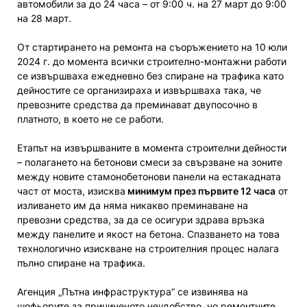
автомобили за до 24 часа – от 9:00 ч. на 27 март до 9:00
на 28 март.
От стартирането на ремонта на съоръжението на 10 юли
2024 г. до момента всички строително-монтажни работи
се извършваха ежедневно без спиране на трафика като
дейностите се организираха и извършваха така, че
превозните средства да преминават двупосочно в
платното, в което не се работи.
Етапът на извършваните в момента строителни дейности
– полагането на бетонови смеси за свързване на зоните
между новите стамонобетонови панели на естакадната
част от моста, изисква
минимум през първите 12 часа
от
изливането им да няма никакво преминаване на
превозни средства, за да се осигури здрава връзка
между панелите и якост на бетона. Спазването на това
технологично изискване на строителния процес налага
пълно спиране на трафика.
Агенция „Пътна инфраструктура“ се извинява на
шофьорите за причиненото неудобство, но ремонтните