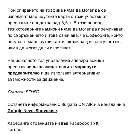
При спирането на трафика няма да могат да се
използват маршрутните карти с този участък от
превозните средства над 3,5 т. В този период
тежкотоварните камиони няма да могат да преминават
по съоръжението и това означава, че шофьорите, които
пътуват с маршрутни карти, включващ и този участък,
няма да могат да ги използват.
Националното тол управление апелира всички
превозвачи
да планират своите маршрути
предварително
и да използват алтернативни
възможности за движение.
Снимка: БГНЕС
Останете информирани с Bulgaria ON AIR и в канала ни в
Google News Showcase
.
Харесайте страницата ни във Facebook
ТУК
Тагове: