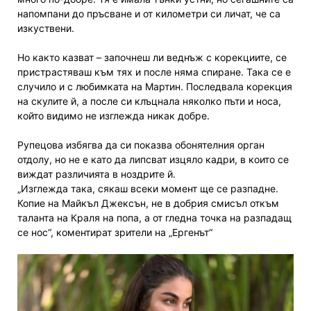
напомпани до пръсване и от километри си личат, че са
изкуствени.
Но както казват – започнеш ли веднъж с корекциите, се
пристрастяваш към тях и после няма спиране. Така се е
случило и с любимката на Мартин. Последвала корекция
на скулите й, а после си клъцнала няколко пъти и носа,
който видимо не изглежда никак добре.
Рупецова избягва да си показва обонятелния орган
отдолу, но не е като да липсват изцяло кадри, в които се
виждат различията в ноздрите й.
„Изглежда така, сякаш всеки момент ще се разпадне.
Копие на Майкъл Джексън, не в добрия смисъл откъм
таланта на Краля на попа, а от гледна точка на разпадащ
се нос“, коментират зрители на „Ергенът“