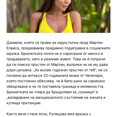
Даниела, която се прави на недостъпна пред Мартин
Елвиса, предизвиква предимно подигравки в социалните
мрежи. Брюнетката почти не е харесвана от никого в
предаването, нито в реалния живот. Това не й попречи
да си поиска пръстен от Мартин, въпреки че не му дава
дори целувка. „Аз искам годежен пръстен от теб“, не се
посвени да изтърси 32-годишната мома от Чепеларе,
която постоянно обяснява, че й било рано за сериозно
обвързване и че тя поставяла граници в интимността.
Брюнетката не спира да бръщолеви за „граници“ и
„валидиране на емоционалното състояние на жената и
купища претенции.
Както вече стана ясно, Рупецова има връзка с