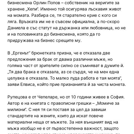
бизнесмена Орлин Попов – собственик на веригите за
хранене „Хепи“. Именно той осигурява лъскавия живот
на момата. Разбира се, тя старателно крие с кого си
ляга. Връзката им не е съвсем официална, а по-скоро
Даниела е със статут на държанка или любовница, но не
и на половинката до бизнесмена, която да го
придружава на бизнес срещите му.
В „Ергенът“ брюнетката призна, че е отказала две
предложения за брак от двама различни мъже, но
голяма част от зрителите силно се съмняват в думите й.
„Тя два брака е отказала, аз се сърдя, че на мен една
целувка е отказала. То малко луда работа е тая моята“,
заяви Елвиса, който прие признанията й за чиста монета.
Рупецова е от Чепеларе, но от 10 години живее в София.
Автор е на книгата с правописни грешки – „Момиче за
милиони“. С нея тя си поставя за цел да завиши
стандартите на жените, които да искат повече
материални неща от мъжете. За нея външният вид на
мъжа изобщо не е от първостепенна важност, защото