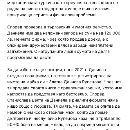
меркантилната туркиня като преуспяла жена, която се
радва на висок стандарт на живот, е пълна илюзия,
прикриваща сериозни финансови проблеми.
Според проверка в търговския и имотния регистър,
Даниела има два наложени запора на сума над 120 000
лв. Нейната фирма, чрез която продава дрехи, е с
блокирани дружествени дялове заради неизплатени
задължения. С натрупаните лихви сумата на дълга
продължава да расте.
За да избегне още санкции, през 2021 г. Даниела
създала нова фирма, но този път я регистрирала на
името на майка си – Златка Данчова Рупецова. Чрез нея
тя продава своята книга с правописни грешки, която има
наглостта да представя като бестселър. Според
Станислава целта на Даниела в риалити формата няма
нищо общо с любовта. Тя смята, че дамата се опитва да
намери финансово стабилен мъж, който да поеме
дълговете й. неслучайно Рупецова каза, че й трябват по
50-60 бона на месец – явно, за да покрие дълговете си