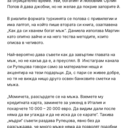
за отрицателно време. Уви, богатият й любовник Орлин
Попов й дава джобни, но не желае да покрие запорите й.
В риалити формата туркинята се ползва с привилегии и
има лаптоп, на който пише втората си книга, озаглавена
„Как да си хванем богат мъж“. Даниела използва Мартин
като опитно зайче и на него тества методите, които
описва в четивото.
Най-вероятно дава съвети как да завъртим главата на
мъж, но не какъв да е, а преуспял. В Инстаграм канала
си Рупецова говори само за материални неща и
акцентира на тези подаръци. Да, с пари се живее добре,
но тя не вижда нищо друго освен банковите сметки на
мъжа.
„Момичета, разсърдете се на мъжа. Вземете му
кредитната карта, заминете за уикенд в Италия и
похарчете 10 000 – 20 000 евро. Да видим дали после
няма да ви угажда и да не иска да се карате“. Такива
„мъдри“ съвети раздава Рупецова, явно без да
разсъждава, че много мъже няма да позволят подобни