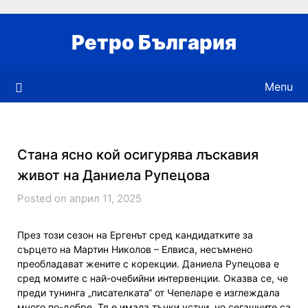
Skip
to
Ретро България
content
Menu
Стана ясно кой осигурява лъскавия
живот на Даниела Рупецова
Posted on април 11, 2025
През този сезон на Ергенът сред кандидатките за
сърцето на Мартин Николов – Елвиса, несъмнено
преобладават жените с корекции. Даниела Рупецова е
сред момите с най-очебийни интервенции. Оказва се, че
преди тунинга „писателката“ от Чепеларе е изглеждала
много по-добре. Тя е имала тънки устни, но сегашните са