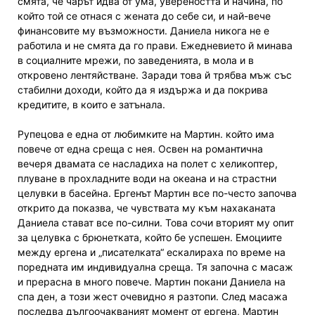
смята, че чарът идва от ума, увереността и начина, по
който той се отнася с жената до себе си, и най-вече
финансовите му възможности. Даниела никога не е
работила и не смята да го прави. Ежедневието й минава
в социалните мрежи, по заведенията, в мола и в
откровено лентяйстване. Заради това й трябва мъж със
стабилни доходи, който да я издържа и да покрива
кредитите, в които е затънала.
Рупецова е една от любимките на Мартин. който има
повече от една среща с нея. Освен на романтична
вечеря двамата се насладиха на полет с хеликоптер,
плуване в прохладните води на океана и на страстни
целувки в басейна. Ергенът Мартин все по-често започва
открито да показва, че чувствата му към нахаканата
Даниела стават все по-силни. Това сочи вторият му опит
за целувка с брюнетката, който бе успешен. Емоциите
между ергена и „писателката“ ескалираха по време на
поредната им индивидуална среща. Тя започна с масаж
и прерасна в много повече. Мартин покани Даниела на
спа ден, а този жест очевидно я разтопи. След масажа
последва дългоочакваният момент от ергена, Мартин