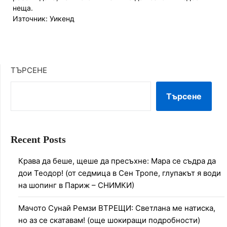
неща.
Източник: Уикенд
ТЪРСЕНЕ
Търсене
Recent Posts
Крава да беше, щеше да пресъхне: Мара се съдра да
дои Теодор! (от седмица в Сен Тропе, глупакът я води
на шопинг в Париж – СНИМКИ)
Мачото Сунай Ремзи ВТРЕЩИ: Светлана ме натиска,
но аз се скатавам! (още шокиращи подробности)