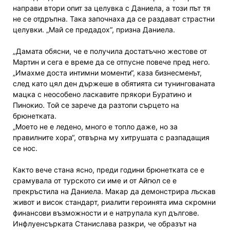
направи втори опит за целувка с Даниела, а този път тя
не се отдръпна. Така започнаха да се раздават страстни
целувки. „Май се предадох“, призна Даниела.
„Дамата обясни, че е получила достатъчно жестове от
Мартин и сега е време да се отпусне повече пред него.
„Имахме доста интимни моменти“, каза бизнесменът,
след като цял ден държеше в обятията си тунингованата
мацка с неособено ласкавите прякори Буратино и
Пинокио. Той се зарече да разтопи сърцето на
брюнетката.
„Моето не е ледено, много е топло даже, но за
правилните хора“, отвърна му хитрушата с разпадащия
се нос.
Както вече стана ясно, преди години брюнетката се е
срамувала от турското си име и от Айгюл се е
прекръстила на Даниела. Макар да демонстрира лъскав
живот и висок стандарт, риалити героинята има скромни
финансови възможности и е натрупала куп дългове.
Инфлуенсърката Станислава разкри, че образът на