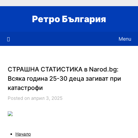
Skip
to
Ретро България
content
Menu
СТРАШНА СТАТИСТИКА в Narod.bg:
Всяка година 25-30 деца загиват при
катастрофи
Posted on април 3, 2025
Начало