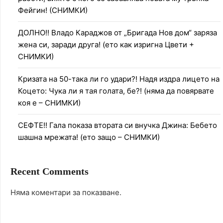
Фейгин! (СНИМКИ)
ДОЛНО!! Владо Караджов от „Бригада Нов дом“ заряза
жена си, заради друга! (ето как изригна Цвети +
СНИМКИ)
Кризата на 50-така ли го удари?! Надя издра лицето на
Коцето: Чука ли я тая голата, бе?! (няма да повярвате
коя е – СНИМКИ)
СЕФТЕ!! Гала показа втората си внучка Джина: Бебето
шашна мрежата! (ето защо – СНИМКИ)
Recent Comments
Няма коментари за показване.