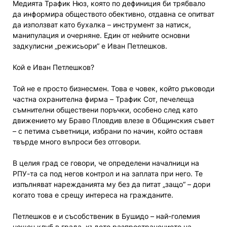
Медията Трафик Нюз, която по дефиниция би трябвало
да информира обществото обективно, отдавна се опитват
да използват като бухалка – инструмент за натиск,
манипулация и очерняне. Един от нейните основни
задкулисни „режисьори“ е Иван Петлешков.
Кой е Иван Петлешков?
Той не е просто бизнесмен. Това е човек, който ръководи
частна охранителна фирма – Трафик Сот, печелеща
съмнителни обществени поръчки, особено след като
движението му Браво Пловдив влезе в Общинския съвет
– с петима съветници, избрани по начин, който оставя
твърде много въпроси без отговори.
В целия град се говори, че определени началници на
РПУ-та са под негов контрол и на заплата при него. Те
изпълняват нарежданията му без да питат „защо“ – дори
когато това е срещу интереса на гражданите.
Петлешков е и съсобственик в Бушидо – най-големия
нощен клуб в града, където разпространението на