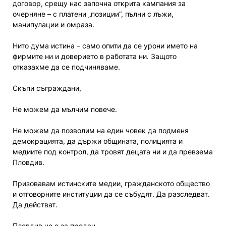
договор, срещу нас започна открита кампания за
очерняне – с платени „позиции“, пълни с лъжи,
манипулации и омраза.
Нито дума истина – само опити да се урони името на
фирмите ни и доверието в работата ни. Защото
отказахме да се подчиняваме.
Скъпи съграждани,
Не можем да мълчим повече.
Не можем да позволим на един човек да подменя
демокрацията, да държи общината, полицията и
медиите под контрол, да тровят децата ни и да превзема
Пловдив.
Призовавам истинските медии, гражданското общество
и отговорните институции да се събудят. Да разследват.
Да действат.
Пловдив не е за продан.