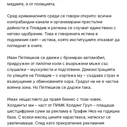
медиите, и от полицията.
Сред криминалните среди се говори открито: всички
контрабандни канали и организирани престъпни
дейности в Пловдив и региона се случват единствено с
негово одобрение. Това е говорената истина в
подземния свят – истина, която институциите отказват да
погледнат в очите.
Иван Петлешков се движи с брониран автомобил,
придружен от пилотни коли с въоръжени мъже със
слушалки – мускулести и подготвени. Демонстрацията
по улиците на Пловдив – с кортежа му – създава страх и
възмущение у обикновените хора. Градът ни не е частна
военна зона. Но Петлешков се държи така.
Имах нещастието да правя бизнес с този човек.
Холдингът ми – част от ПИМК Холдинг Груп – плащаше
шестцифрени суми за реклама в Трафик Нюз на годишна
база. С всеки месец цените нарастваха, натискът се
увеличаваше. След като прекратихме рекламния