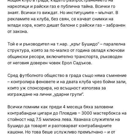
наркотици и райски газ е публична тайна. Всички го
знаят. Всички го виждат. Но институциите – мълчат. В
рекламите на клуба, без свян, се качват снимки на
млади хора, които дишат балони с райски газ – забранен
от закона.
Той е и ръководител на т.нар. „кръг Бушидо“ – паралелна
структура, която за по-малко от година овладя ключови
общински ресори, включително транспорта, ръководен
от неговия доверен човек Ерол Садъков.
Сред футболното общество в града също няма съмнение
– контролира феновете и на двата клуба чрез бойни зали,
които уж спонсорира, но всъщност използва за
изграждане на лични „ударни групи“.
Всички помним как преди 4 месеца бяха заловени
контрабандни цигари до Пловдив – 3000 мастербокса на
стойност над 7.5 милиона лева. Хванаха служители на
Бушидо да товарят и разтоварват контрабандните
кашони. Но това беше услужливо премълчано – и от