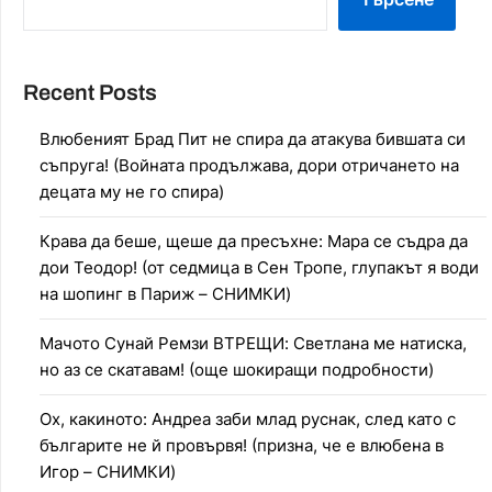
Recent Posts
Влюбеният Брад Пит не спира да атакува бившата си
съпруга! (Войната продължава, дори отричането на
децата му не го спира)
Крава да беше, щеше да пресъхне: Мара се съдра да
дои Теодор! (от седмица в Сен Тропе, глупакът я води
на шопинг в Париж – СНИМКИ)
Мачото Сунай Ремзи ВТРЕЩИ: Светлана ме натиска,
но аз се скатавам! (още шокиращи подробности)
Ох, какиното: Андреа заби млад руснак, след като с
българите не й провървя! (призна, че е влюбена в
Игор – СНИМКИ)