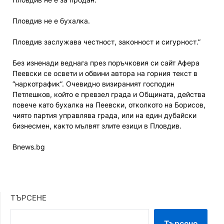
Пловдив не е бухалка.
Пловдив заслужава честност, законност и сигурност.”
Без изненади веднага през поръчковия си сайт Афера
Пеевски се освети и обвини автора на горния текст в
“наркотрафик”. Очевидно визираният господин
Петлешков, който е превзел града и Общината, действа
повече като бухалка на Пеевски, отколкото на Борисов,
чиято партия управлява града, или на един дубайски
бизнесмен, както мълвят злите езици в Пловдив.
Bnews.bg
ТЪРСЕНЕ
Търсене