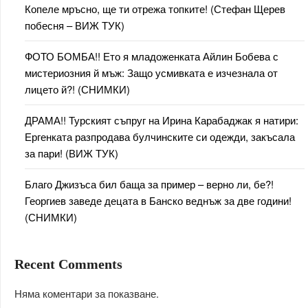
Копеле мръсно, ще ти отрежа топките! (Стефан Щерев
побесня – ВИЖ ТУК)
ФОТО БОМБА!! Ето я младоженката Айлин Бобева с
мистериозния й мъж: Защо усмивката е изчезнала от
лицето й?! (СНИМКИ)
ДРАМА!! Турският съпруг на Ирина Карабаджак я натири:
Ергенката разпродава булчинските си одежди, закъсала
за пари! (ВИЖ ТУК)
Благо Джизъса бил баща за пример – верно ли, бе?!
Георгиев заведе децата в Банско веднъж за две години!
(СНИМКИ)
Recent Comments
Няма коментари за показване.