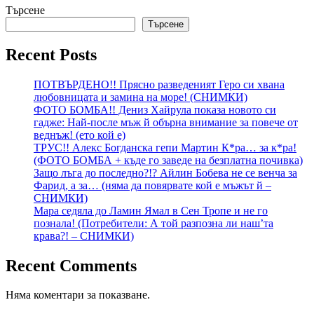
Търсене
Търсене
Recent Posts
ПОТВЪРДЕНО!! Прясно разведеният Геро си хвана
любовницата и замина на море! (СНИМКИ)
ФОТО БОМБА!! Дениз Хайрула показа новото си
гадже: Най-после мъж й обърна внимание за повече от
веднъж! (ето кой е)
ТРУС!! Алекс Богданска гепи Мартин К*ра… за к*ра!
(ФОТО БОМБА + къде го заведе на безплатна почивка)
Защо лъга до последно?!? Айлин Бобева не се венча за
Фарид, а за… (няма да повярвате кой е мъжът й –
СНИМКИ)
Мара седяла до Ламин Ямал в Сен Тропе и не го
познала! (Потребители: А той разпозна ли наш’та
крава?! – СНИМКИ)
Recent Comments
Няма коментари за показване.