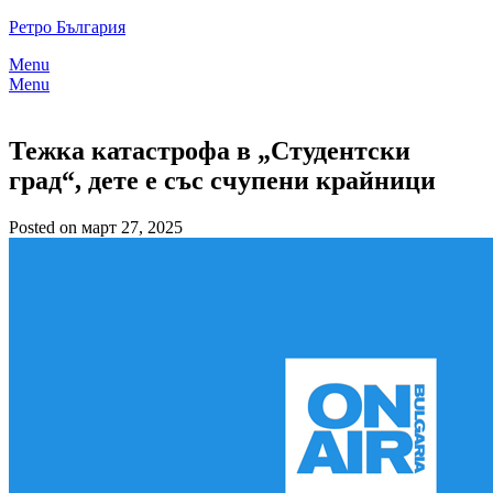
Skip
Ретро България
to
Menu
content
Menu
Тежка катастрофа в „Студентски
град“, дете е със счупени крайници
Posted on март 27, 2025