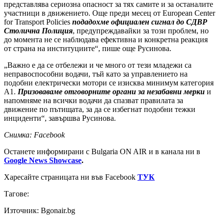
представлява сериозна опасност за тях самите и за останалите
участници в движението. Още преди месец от European Center
for Transport Policies
подадохме официален сигнал до СДВР
Столична Полиция
, предупреждавайки за този проблем, но
до момента не се наблюдава ефективна и конкретна реакция
от страна на институциите“, пише още Русинова.
„Важно е да се отбележи и че много от тези младежи са
неправоспособни водачи, тъй като за управлението на
подобни електрически мотори се изисква минимум категория
А1.
Призоваваме отговорните органи за незабавни мерки
и
напомняме на всички водачи да спазват правилата за
движение по пътищата, за да се избегнат подобни тежки
инциденти“, завършва Русинова.
Снимка: Facebook
Останете информирани с Bulgaria ON AIR и в канала ни в
Google News Showcase
.
Харесайте страницата ни във Facebook
ТУК
Тагове:
Източник: Bgonair.bg