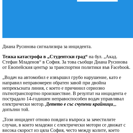
Диана Русинова сигнализира за инцидента.
Тежка катастрофа в „Студентски град“
на бул. „Акад.
Стефан Младенов“ в София. За това съобщи Диана Русинова
от Евопейския център за транспортни политики във Facebook.
„Водач на автомобил е извършил грубо нарушение, като е
направил неправомерен обратен завой при двойна
непрекъсната линия, с което е причинил сериозно
пътнотранспортно произшествие. В резултат на инцидента е
пострадало 14-годишен неправоспособен водач управлявал
електрически мотор.
Детето е със счупени крайници
„,
допълни той.
„Този инцидент отново повдига въпроса за зачестилите
случаи, в които младежи с електрически мотори се движат с
висока скорост из цяла София, често между колите, което