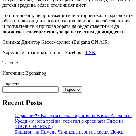
детски градини, обяви столичният кмет.
Той припомни, че прилежащите територии около търговските
обекти и жилищните имоти са отговорност на собствениците
и ползвателите и призова хората да бъдат съвестни и
да
почистват своевременно, за да не се стига до инциденти
.
Снимка: Димитър Кьосемарлиев (Bulgaria ON AIR)
Харесайте страницата ни във Facebook
ТУК
Тагове:
Източник: Bgonair.bg
Търсене
Търсене
Recent Posts
Гадже ли?!? Валерия е секс слугиня на Ваньо Алексиев:
Уреди му нова тройка, този път с ергенката Тифани!
(ШОК СНИМКИ)
Бившият на Ирмена Чичикова изригна срещу Дочев: