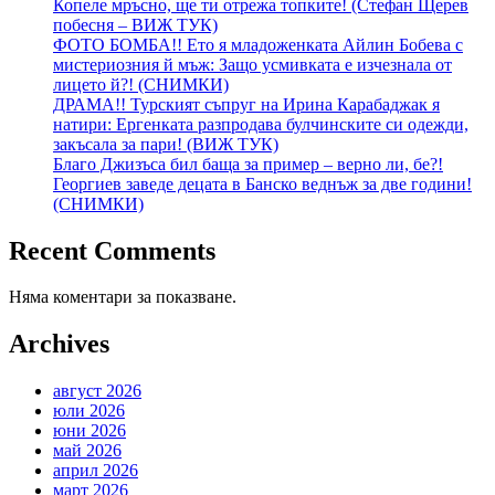
Копеле мръсно, ще ти отрежа топките! (Стефан Щерев
побесня – ВИЖ ТУК)
ФОТО БОМБА!! Ето я младоженката Айлин Бобева с
мистериозния й мъж: Защо усмивката е изчезнала от
лицето й?! (СНИМКИ)
ДРАМА!! Турският съпруг на Ирина Карабаджак я
натири: Ергенката разпродава булчинските си одежди,
закъсала за пари! (ВИЖ ТУК)
Благо Джизъса бил баща за пример – верно ли, бе?!
Георгиев заведе децата в Банско веднъж за две години!
(СНИМКИ)
Recent Comments
Няма коментари за показване.
Archives
август 2026
юли 2026
юни 2026
май 2026
април 2026
март 2026