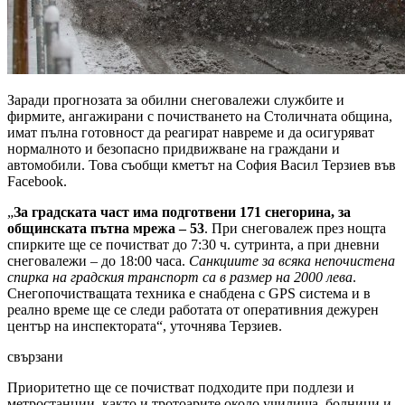
Заради прогнозата за обилни снеговалежи службите и
фирмите, ангажирани с почистването на Столичната община,
имат пълна готовност да реагират навреме и да осигуряват
нормалното и безопасно придвижване на граждани и
автомобили. Това съобщи кметът на София Васил Терзиев във
Facebook.
„
За градската част има подготвени 171 снегорина, за
общинската пътна мрежа – 53
. При снеговалеж през нощта
спирките ще се почистват до 7:30 ч. сутринта, а при дневни
снеговалежи – до 18:00 часа.
Санкциите за всяка непочистена
спирка на градския транспорт са в размер на 2000 лева
.
Снегопочистващата техника е снабдена с GPS система и в
реално време ще се следи работата от оперативния дежурен
център на инспектората“, уточнява Терзиев.
свързани
Приоритетно ще се почистват подходите при подлези и
метростанции, както и тротоарите около училища, болници и