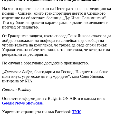
На място пристигнал екип на Центъра за спешна медицинска
помощ – Сливен, който транспортирал детето в Спешното
отделение на областната болница „Д-р Иван Селимински“.
Там му били направени кардиограма, кръвни изследвания и
преглед от педиатър.
От Гражданска защита, която според Соня Янкова отказала да
дойде, възложили на шофьора на линейката да съобщи на
управителката на комплекса, че трябва да бъде спрян токът.
Управителката обаче отказала, като посочила, че вечерта има
резервации за ресторанта.
По случая е образувано досъдебно производство.
„
Детето е добре
, благодарим на Господ. Но днес това беше
моят внук, утре може да е чуждо дете“, каза Соня Янкова,
цитирана от БТА.
Снимка: Pixabay
Останете информирани с Bulgaria ON AIR и в канала ни в
Google News Showcase
.
Харесайте страницата ни във Facebook
ТУК