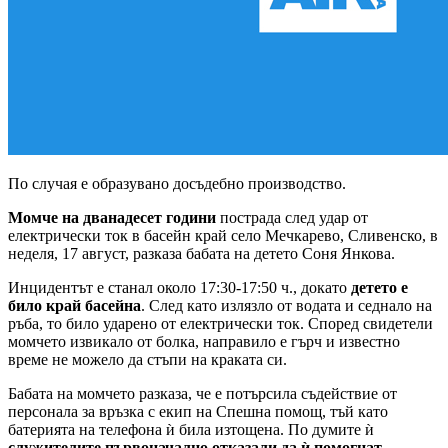
По случая е образувано досъдебно производство.
Mомче на дванадесет години
пострада след удар от
електрически ток в басейн край село Мечкарево, Сливенско, в
неделя, 17 август, разказа бабата на детето Соня Янкова.
Инцидентът е станал около 17:30-17:50 ч., докато
детето е
било край басейна
. След като излязло от водата и седнало на
ръба, то било ударено от електрически ток. Според свидетели
момчето извикало от болка, направило е гърч и известно
време не можело да стъпи на краката си.
Бабата на момчето разказа, че е потърсила съдействие от
персонала за връзка с екип на Спешна помощ, тъй като
батерията на телефона ѝ била изтощена. По думите ѝ
служителите първоначално отказали да ѝ помогнат.