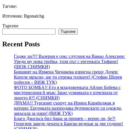
Тагове:
Източник: Bgonair.bg
Търсене
Търсене
Recent Posts
Гадже ли?!? Валерия е секс слугиня на Ваньо Алексиев:
Уреди му нова тройка, този път с ергенката Тифани!
(ШОК СНИМКИ)
Бившият на Ирмена Чичикова изригна срещу Дочев:
Копеле мръсно, ще ти отрежа топките! (Стефан Щерев
побесня – ВИЖ ТУК)
ФОТО БОМБА!! Ето я младоженката Айлин Бобева с
мистериозния й мъж: Защо усмивката е изчезнала от
лицето й?! (СНИМКИ)
ДРАМА!! Турският съпруг на Ирина Карабаджак я
натири: Ергенката разпродава булчинските си одежди,
закъсала за пари! (ВИЖ ТУК)
Благо Джизъса бил баща за пример – верно ли, бе?!
Георгиев заведе децата в Банско веднъж за две години!
(СНИМКИ)