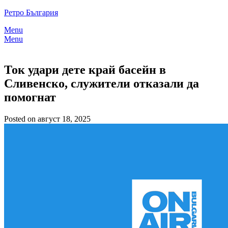
Skip
Ретро България
to
Menu
content
Menu
Ток удари дете край басейн в
Сливенско, служители отказали да
помогнат
Posted on август 18, 2025