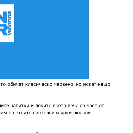
ито обичат класическо червено, но искат нещо
ите напитки и леките якета вече са част от
им с летните пастелни и ярки нюанси