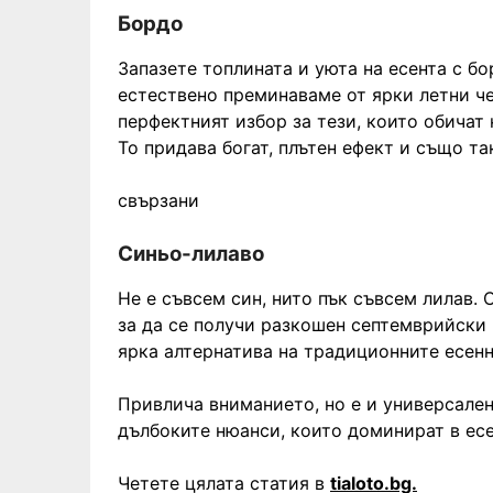
Бордо
Запазете топлината и уюта на есента с б
естествено преминаваме от ярки летни ч
перфектният избор за тези, които обичат 
То придава богат, плътен ефект и също та
свързани
Синьо-лилаво
Не е съвсем син, нито пък съвсем лилав.
за да се получи разкошен септемврийски 
ярка алтернатива на традиционните есенн
Привлича вниманието, но е и универсален,
дълбоките нюанси, които доминират в есе
Четете цялата статия в
tialoto.bg.