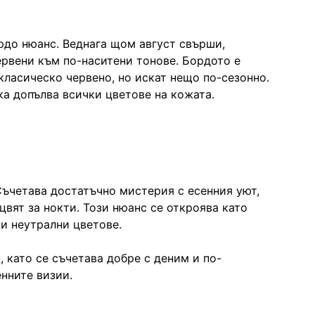
ордо нюанс. Веднага щом август свърши,
ервени към по-наситени тонове. Бордото е
класическо червено, но искат нещо по-сезонно.
ка допълва всички цветове на кожата.
 Съчетава достатъчно мистерия с есенния уют,
цвят за нокти. Този нюанс се откроява като
и неутрални цветове.
 като се съчетава добре с деним и по-
нните визии.