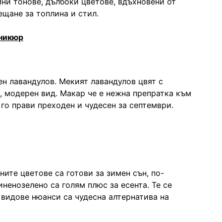
мни тонове, дълбоки цветове, вдъхновени от
ещане за топлина и стил.
аникюр
н лавандулов. Мекият лавандулов цвят с
, модерен вид. Макар че е нежна препратка към
го прави преходен и чудесен за септември.
ите цветове са готови за зимен сън, по-
ненозелено са голям плюс за есента. Те се
 видове нюанси са чудесна алтернатива на