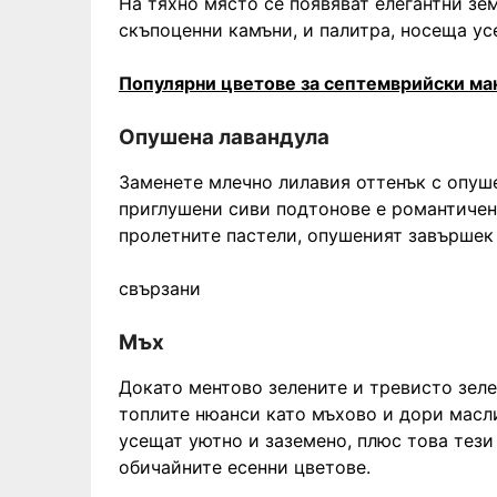
На тяхно място се появяват елегантни зе
скъпоценни камъни, и палитра, носеща ус
Популярни цветове за септемврийски м
Опушена лавандула
Заменете млечно лилавия оттенък с опуше
приглушени сиви подтонове е романтичен
пролетните пастели, опушеният завършек 
свързани
Мъх
Докато ментово зелените и тревисто зелен
топлите нюанси като мъхово и дори масли
усещат уютно и заземено, плюс това тези
обичайните есенни цветове.