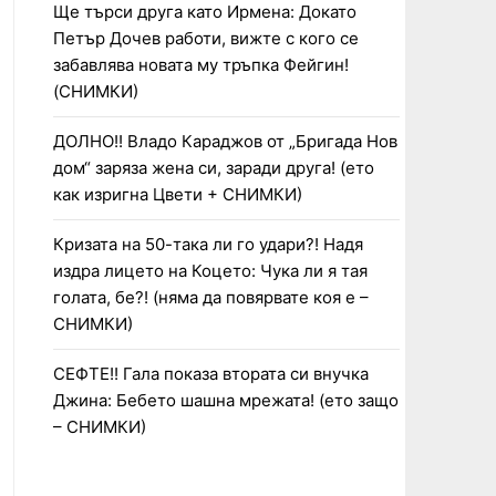
Ще търси друга като Ирмена: Докато
Петър Дочев работи, вижте с кого се
забавлява новата му тръпка Фейгин!
(СНИМКИ)
ДОЛНО!! Владо Караджов от „Бригада Нов
дом“ заряза жена си, заради друга! (ето
как изригна Цвети + СНИМКИ)
Кризата на 50-така ли го удари?! Надя
издра лицето на Коцето: Чука ли я тая
голата, бе?! (няма да повярвате коя е –
СНИМКИ)
СЕФТЕ!! Гала показа втората си внучка
Джина: Бебето шашна мрежата! (ето защо
– СНИМКИ)