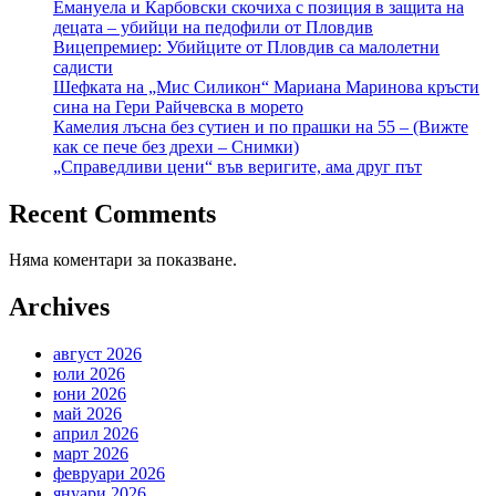
Емануела и Карбовски скочиха с позиция в защита на
децата – убийци на педофили от Пловдив
Вицепремиер: Убийците от Пловдив са малолетни
садисти
Шефката на „Мис Силикон“ Мариана Маринова кръсти
сина на Гери Райчевска в морето
Камелия лъсна без сутиен и по прашки на 55 – (Вижте
как се пече без дрехи – Снимки)
„Справедливи цени“ във веригите, ама друг път
Recent Comments
Няма коментари за показване.
Archives
август 2026
юли 2026
юни 2026
май 2026
април 2026
март 2026
февруари 2026
януари 2026