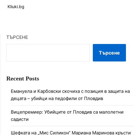
Kliuki.bg
ТЪРСЕНЕ
Търсене
Recent Posts
Емануела и Карбовски скочиха с позиция в защита на
децата – убийци на педофили от Пловдив
Вицепремиер: Убийците от Пловдив са малолетни
садисти
Шефката на „Мис Силикон“ Мариана Маринова кръсти