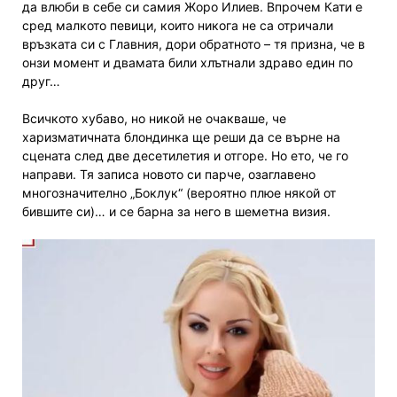
да влюби в себе си самия Жоро Илиев. Впрочем Кати е
сред малкото певици, които никога не са отричали
връзката си с Главния, дори обратното – тя призна, че в
онзи момент и двамата били хлътнали здраво един по
друг…
Всичкото хубаво, но никой не очакваше, че
харизматичната блондинка ще реши да се върне на
сцената след две десетилетия и отгоре. Но ето, че го
направи. Тя записа новото си парче, озаглавено
многозначително „Боклук“ (вероятно плюе някой от
бившите си)… и се барна за него в шеметна визия.