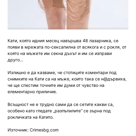
Кати, която идния месец навършва 48 лазарника, се
появи в мрежата по-сексапилна от всякога и с рокля, от
която на мъжете им секна дъхът и им се изправи
друго…
Излишно е да казваме, че стотиците коментари под
снимките на Кати са на мъже, които така се н@дървиха,
че ще спестим точните им думи от чувство на
елементарно приличие.
Всъщност не е трудно сами да се сетите какви са,
особено като гледате „разпъпилите“ се зърна под
рокличката на Катито.
Източник: Crimesbg.com