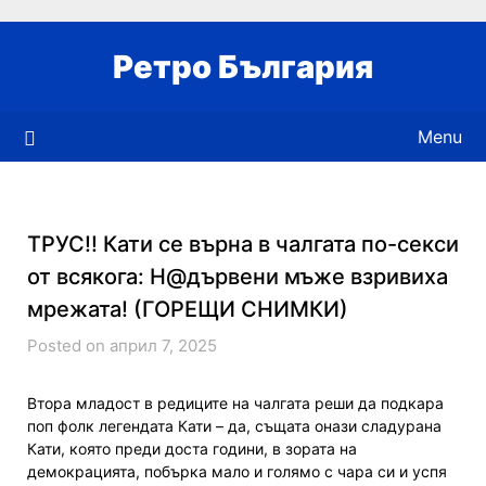
Skip
to
Ретро България
content
Menu
ТРУС!! Кати се върна в чалгата по-секси
от всякога: Н@дървени мъже взривиха
мрежата! (ГОРЕЩИ СНИМКИ)
Posted on април 7, 2025
Втора младост в редиците на чалгата реши да подкара
поп фолк легендата Кати – да, същата онази сладурана
Кати, която преди доста години, в зората на
демокрацията, побърка мало и голямо с чара си и успя