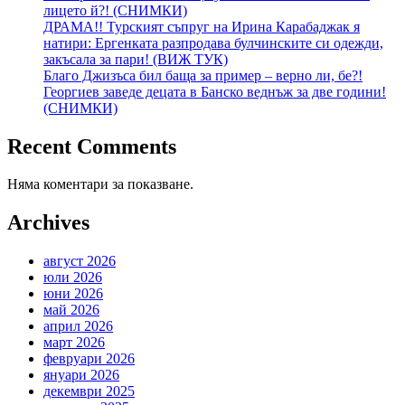
лицето й?! (СНИМКИ)
ДРАМА!! Турският съпруг на Ирина Карабаджак я
натири: Ергенката разпродава булчинските си одежди,
закъсала за пари! (ВИЖ ТУК)
Благо Джизъса бил баща за пример – верно ли, бе?!
Георгиев заведе децата в Банско веднъж за две години!
(СНИМКИ)
Recent Comments
Няма коментари за показване.
Archives
август 2026
юли 2026
юни 2026
май 2026
април 2026
март 2026
февруари 2026
януари 2026
декември 2025