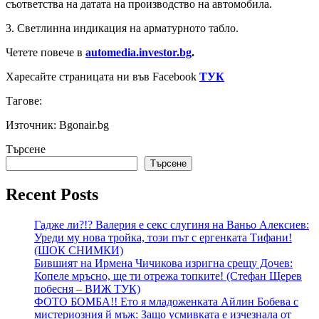
съответства на датата на производство на автомобила.
3. Светлинна индикация на арматурното табло.
Четете повече в
automedia.investor.bg
.
Харесайте страницата ни във Facebook
ТУК
Тагове:
Източник: Bgonair.bg
Търсене
Търсене
Recent Posts
Гадже ли?!? Валерия е секс слугиня на Ваньо Алексиев:
Уреди му нова тройка, този път с ергенката Тифани!
(ШОК СНИМКИ)
Бившият на Ирмена Чичикова изригна срещу Дочев:
Копеле мръсно, ще ти отрежа топките! (Стефан Щерев
побесня – ВИЖ ТУК)
ФОТО БОМБА!! Ето я младоженката Айлин Бобева с
мистериозния й мъж: Защо усмивката е изчезнала от