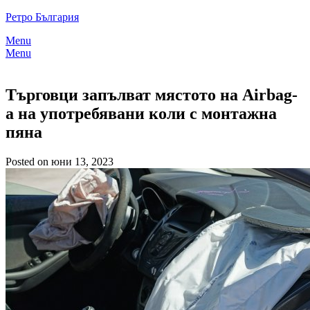
Skip
Ретро България
to
Menu
content
Menu
Търговци запълват мястото на Airbag-
а на употребявани коли с монтажна
пяна
Posted on юни 13, 2023