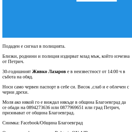
Подаден е сигнал в полицията.
Близки, роднини и полиция издирват млад мъж, който изчезна
от Петрич.
30-годишният
Живко Лазаров
е в неизвестност от 14:00 ч в
събота на обяд.
Носи само червен паспорт в себе си. Висок ,слаб и е облечен с
черни дрехи.
Моля ако някой го е виждал някъде в община Благоевград да
се обади на 0894273636 или 0877969651 или град Петрич,
призовават от община Благоевград.
Снимка: Facebook/Община Благоевград