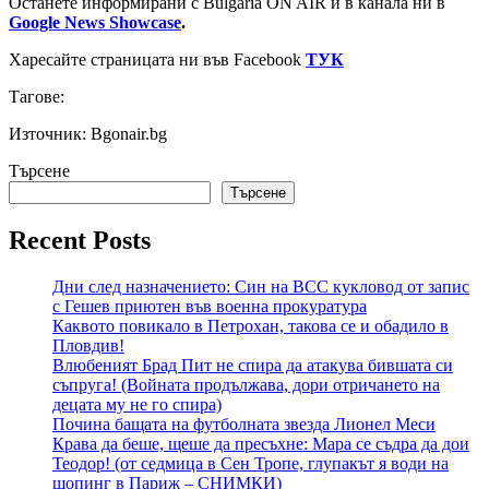
Останете информирани с Bulgaria ON AIR и в канала ни в
Google News Showcase
.
Харесайте страницата ни във Facebook
ТУК
Тагове:
Източник: Bgonair.bg
Търсене
Търсене
Recent Posts
Дни след назначението: Син на ВСС кукловод от запис
с Гешев приютен във военна прокуратура
Каквото повикало в Петрохан, такова се и обадило в
Пловдив!
Влюбеният Брад Пит не спира да атакува бившата си
съпруга! (Войната продължава, дори отричането на
децата му не го спира)
Почина бащата на футболната звезда Лионел Меси
Крава да беше, щеше да пресъхне: Мара се съдра да дои
Теодор! (от седмица в Сен Тропе, глупакът я води на
шопинг в Париж – СНИМКИ)