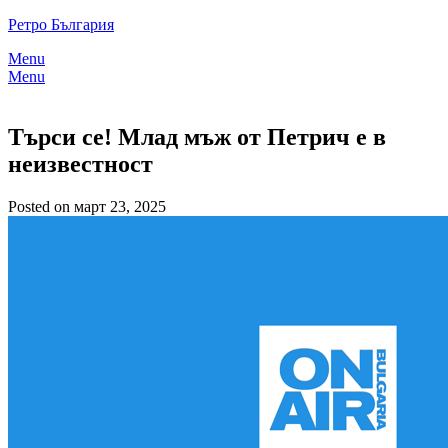
Skip
Ретро България
to
Menu
content
Menu
Търси се! Млад мъж от Петрич е в
неизвестност
Posted on март 23, 2025