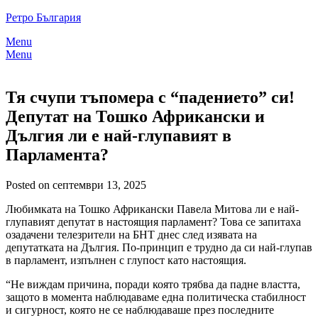
Skip
Ретро България
to
Menu
content
Menu
Тя счупи тъпомера с “падението” си!
Депутат на Тошко Африкански и
Дългия ли е най-глупавият в
Парламента?
Posted on септември 13, 2025
Любимката на Тошко Африкански Павела Митова ли е най-
глупавият депутат в настоящия парламент? Това се запитаха
озадачени телезрители на БНТ днес след изявата на
депутатката на Дългия. По-принцип е трудно да си най-глупав
в парламент, изпълнен с глупост като настоящия.
“Не виждам причина, поради която трябва да падне властта,
защото в момента наблюдаваме една политическа стабилност
и сигурност, която не се наблюдаваше през последните