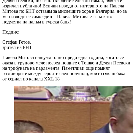
Делян Пеевски, по тъпо твърдение едва ли някой, някога е
изричал публично! Всички изводи от интервюто на Павела
Митова по БНТ оставям за мислещите хора в България, но за
мен изводът е само един – Павела Митова е тъпа като
подметка на налъм в турска баня!
Подпис:
Стефан Гетов,
зрител на БНТ
Павела Митова нашумя точно преди една година, когато се
оказа в групово меле посред нощите с Тошко и Делян Пеевски
на трибуната на парламента. Паметливи още помнят
разговорите между героите след полунощ, които сякаш бяха
от сериал по канала XXL 18+: