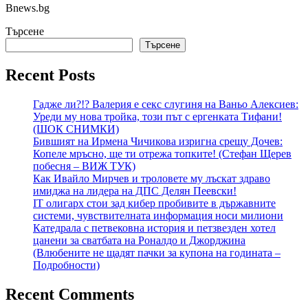
Bnews.bg
Търсене
Търсене
Recent Posts
Гадже ли?!? Валерия е секс слугиня на Ваньо Алексиев:
Уреди му нова тройка, този път с ергенката Тифани!
(ШОК СНИМКИ)
Бившият на Ирмена Чичикова изригна срещу Дочев:
Копеле мръсно, ще ти отрежа топките! (Стефан Щерев
побесня – ВИЖ ТУК)
Как Ивайло Мирчев и троловете му лъскат здраво
имиджа на лидера на ДПС Делян Пеевски!
IT олигарх стои зад кибер пробивите в държавните
системи, чувствителната информация носи милиони
Катедрала с петвековна история и петзвезден хотел
цанени за сватбата на Роналдо и Джорджина
(Влюбените не щадят пачки за купона на годината –
Подробности)
Recent Comments