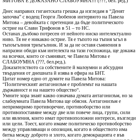
МИТОВА Е ДОКАЗАНО СЛАБОУМНА!!! (???, бел. ред.)
Днес направих гигантската грешка да изгледам в “Денят
започва” с водещ Георги Любенов интервюто на Павела
Митова – девойката с претенции да бъде политическото
острие на Слави Трифонов в 51 – то НС.
Останах дълбоко потресен от нейното ниско интелектуално
ниво. Тя не е никакво острие. Тя е тъпото на тъпия ъгъл в
тъпоъгълния триъгълник. И за да не оставя съмнения в
напразни обиди към интелекта на тази госпожица, ще докажа
на всички, които се съмняват, че Павела Митова е
СЛАБОУМНА (???, бел.ред.).
Доказателството са собствените й малоумни и абсурдни
твърдения от днешната й изява в ефира на БНТ.
Цитат номер едно от думите на Павела Митова:
“Политическият антагонизъм е проблемът на нашата
държавност и на нашето общество“.
Умните хора знаят какво означава думата антагонизъм, но за
слабоумната Павела Митова ще обясня. Антагонизъм е
непримиримо противоречие, противоборство или
противопоставяне между две или повече лица, групи, сили
или явления, които имат противоположни интереси, възгледи
или цели. Тоест, когато имаме политическо противоборство
между управляващи и опозиция, когато в обществото има
битка между доброто и злото, когато демокрацията е във