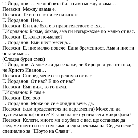
Т. Йорданов: … че любовта била само между двама…
Пеевски: Между двама е.
Пеевски: Те и на вас ви се натискат…
Т. Йорданов: Нее…
Пеевски: Е и вие бяхте в правителството с тях…
Т.Йорданов: Бяхме, бяхме, ама ги издържахме по-малко от вас.
Пеевски: Е, колко по-малко?
Т. Йорданов: Еми шест месеца…
Пеевски: Е, ние малко повече. Една бременност. Ама и ние ги
оставихме…
(Следва бурен смях)
Т. Йорданов: А може ли да се каже, че Киро ревнува от това,
че Христо Иванов…
Пеевски: Според мене сега ревнува от вас.
Т. Йорданов: От нас? Е що от нас?
Пеевски: Еми виж, то го няма.
Т.Йорданов: Е там е
Пеевски: Еее, ооо
Т. Йорданов: Може би се е обидил вече, да.
Пеевски: (към председателя на парламента) Може ли да
пуснем микрофоните? Е защо да не пуснем сега микрофона?
Пеевски: Колеги, много ми е хубаво с вас, ще останеме да
гледаме шоуто и сега пускаме и една реклама на”Седем осми”
специално за “Шоуто на Слави”.