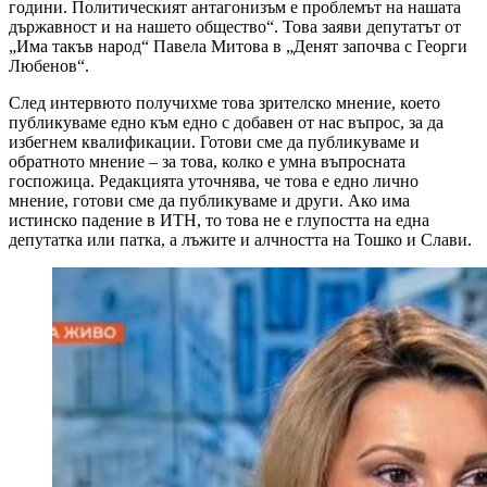
години. Политическият антагонизъм е проблемът на нашата
държавност и на нашето общество“. Това заяви депутатът от
„Има такъв народ“ Павела Митова в „Денят започва с Георги
Любенов“.
След интервюто получихме това зрителско мнение, което
публикуваме едно към едно с добавен от нас въпрос, за да
избегнем квалификации. Готови сме да публикуваме и
обратното мнение – за това, колко е умна въпросната
госпожица. Редакцията уточнява, че това е едно лично
мнение, готови сме да публикуваме и други. Ако има
истинско падение в ИТН, то това не е глупостта на една
депутатка или патка, а лъжите и алчността на Тошко и Слави.