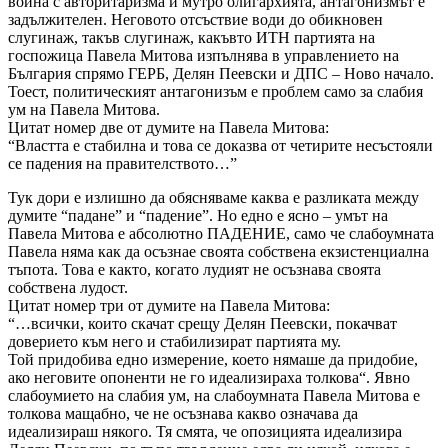
война с авторитаризма и мутро олигархията, антагонизмът е
задължителен. Неговото отсъствие води до обикновен
слугинаж, такъв слугинаж, какъвто ИТН партията на
госпожица Павела Митова изпълнява в управлението на
България спрямо ГЕРБ, Делян Пеевски и ДПС – Ново начало.
Тоест, политическият антагонизъм е проблем само за слабия
ум на Павела Митова.
Цитат номер две от думите на Павела Митова:
“Властта е стабилна и това се доказва от четирите несъстояли
се падения на правителството…”
Тук дори е излишно да обясняваме каква е разликата между
думите “падане” и “падение”. Но едно е ясно – умът на
Павела Митова е абсолютно ПАДЕНИЕ, само че слабоумната
Павела няма как да осъзнае своята собствена екзистенциална
тъпота. Това е както, когато лудият не осъзнава своята
собствена лудост.
Цитат номер три от думите на Павела Митова:
“…всички, които скачат срещу Делян Пеевски, покачват
доверието към него и стабилизират партията му.
Той придобива едно измерение, което нямаше да придобие,
ако неговите опоненти не го идеализираха толкова“. Явно
слабоумието на слабия ум, на слабоумната Павела Митова е
толкова мащабно, че не осъзнава какво означава да
идеализираш някого. Тя смята, че опозицията идеализира