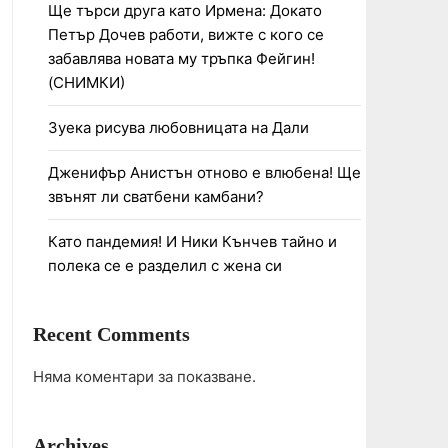
Ще търси друга като Ирмена: Докато
Петър Дочев работи, вижте с кого се
забавлява новата му тръпка Фейгин!
(СНИМКИ)
Зуека рисува любовницата на Дали
Дженифър Анистън отново е влюбена! Ще
звънят ли сватбени камбани?
Като пандемия! И Ники Кънчев тайно и
полека се е разделил с жена си
Recent Comments
Няма коментари за показване.
Archives