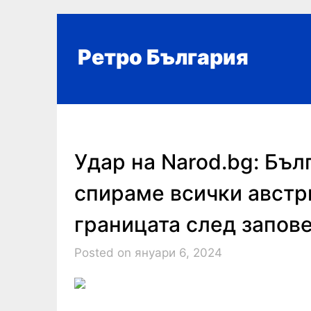
Skip
to
content
Ретро България
Удар на Narod.bg: Бъл
спираме всички австр
границата след запов
Posted on януари 6, 2024