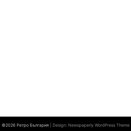
©2026 Ретро България
| Design:
Newspaperly WordPress Theme