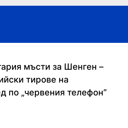
гария мъсти за Шенген –
ийски тирове на
ед по „червения телефон”