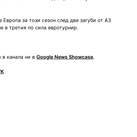
 Европа за този сезон след две загуби от АЗ
ане в третия по сила евротурнир.
 в канала ни в
Google News Showcase
.
УК