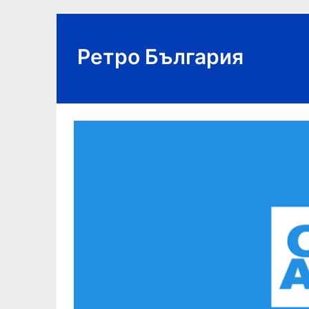
Skip
to
content
Ретро България