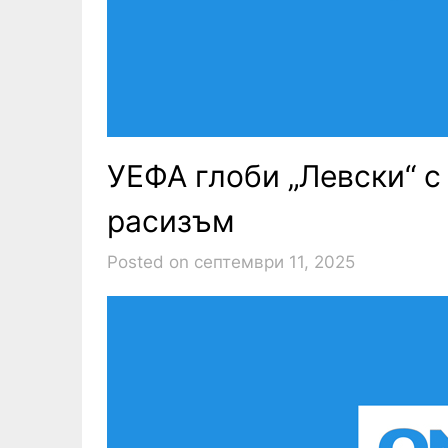
УЕФА глоби „Левски“ с
расизъм
Posted on септември 11, 2025