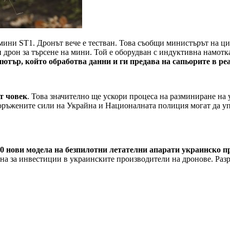
а мини ST1. Дронът вече е тестван. Това съобщи министърът на
рон за търсене на мини. Той е оборудван с индуктивна намотка 
тър, който обработва данни и ги предава на сапьорите в ре
т човек
. Това значително ще ускори процеса на разминиране на 
ръжените сили на Украйна и Националната полиция могат да упр
20 нови модела на безпилотни летателни апарати украинско п
на за инвестиции в украинските производители на дронове. Разр