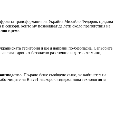
 цифровата трансформация на Украйна Михайло Федоров, предава
и сензори, които му позволяват да лети около препятствия на
ално време
.
украинската територия и ще я направи по-безопасна. Сапьорите
авляват дрон от безопасно разстояние и да търсят мини,
роизводство
. По-рано беше съобщено също, че кабинетът на
аботчиците на Brave1 наскоро създадоха нова технология за