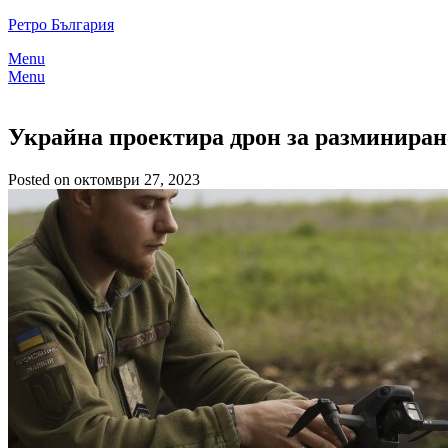
Skip
Ретро България
to
Menu
content
Menu
Украйна проектира дрон за разминиране
Posted on октомври 27, 2023