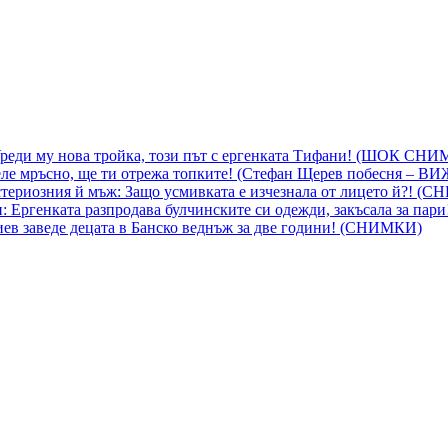
 Уреди му нова тройка, този път с ергенката Тифани! (ШОК СН
ле мръсно, ще ти отрежа топките! (Стефан Щерев побесня – В
ериозния й мъж: Защо усмивката е изчезнала от лицето й?! (
 Ергенката разпродава булчинските си одежди, закъсала за пар
гиев заведе децата в Банско веднъж за две години! (СНИМКИ)