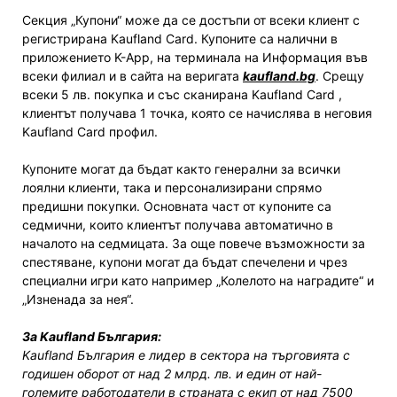
Секция „Купони“ може да се достъпи от всеки клиент с
регистрирана Kaufland Card. Купоните са налични в
приложението K-App, на терминала на Информация във
всеки филиал и в сайта на веригата
kaufland.bg
. Срещу
всеки 5 лв. покупка и със сканирана Kaufland Card ,
клиентът получава 1 точка, която се начислява в неговия
Kaufland Card профил.
Купоните могат да бъдат както генерални за всички
лоялни клиенти, така и персонализирани спрямо
предишни покупки. Основната част от купоните са
седмични, които клиентът получава автоматично в
началото на седмицата. За още повече възможности за
спестяване, купони могат да бъдат спечелени и чрез
специални игри като например „Колелото на наградите“ и
„Изненада за нея“.
За Kaufland България:
Kaufland България е лидер в сектора на търговията с
годишен оборот от над 2 млрд. лв. и един от най-
големите работодатели в страната с екип от над 7500