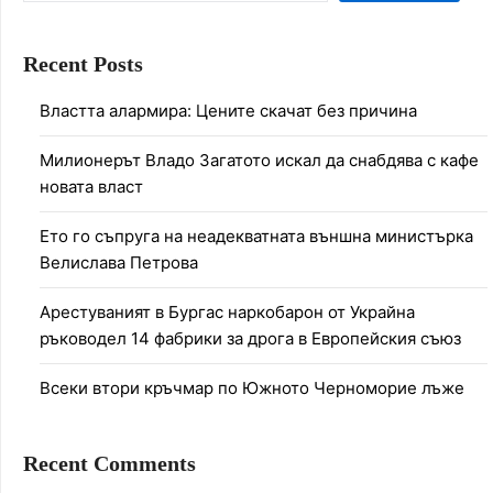
Recent Posts
Властта алармира: Цените скачат без причина
Милионерът Владо Загатото искал да снабдява с кафе
новата власт
Ето го съпруга на неадекватната външна министърка
Велислава Петрова
Арестуваният в Бургас наркобарон от Украйна
ръководел 14 фабрики за дрога в Европейския съюз
Всеки втори кръчмар по Южното Черноморие лъже
Recent Comments