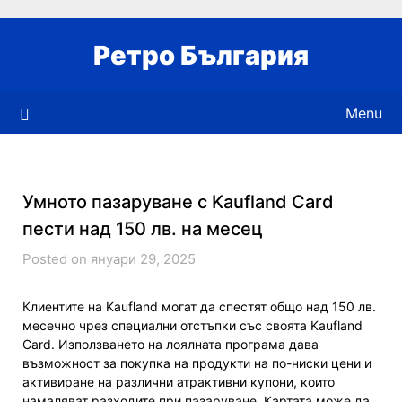
Skip
to
Ретро България
content
Menu
Умното пазаруване с Kaufland Card
пести над 150 лв. на месец
Posted on януари 29, 2025
Клиентите на Kaufland могат да спестят общо над 150 лв.
месечно чрез специални отстъпки със своята Kaufland
Card. Използването на лоялната програма дава
възможност за покупка на продукти на по-ниски цени и
активиране на различни атрактивни купони, които
намаляват разходите при пазаруване. Картата може да