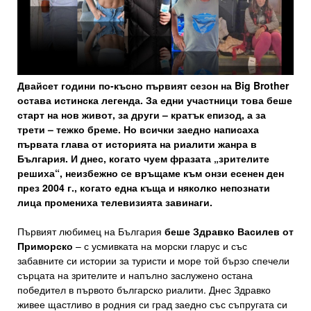
Двайсет години по-късно първият сезон на Big Brother
остава истинска легенда. За едни участници това беше
старт на нов живот, за други – кратък епизод, а за
трети – тежко бреме. Но всички заедно написаха
първата глава от историята на риалити жанра в
България. И днес, когато чуем фразата „зрителите
решиха“, неизбежно се връщаме към онзи есенен ден
през 2004 г., когато една къща и няколко непознати
лица промениха телевизията завинаги.
Първият любимец на България
беше Здравко Василев от
Приморско
– с усмивката на морски гларус и със
забавните си истории за туристи и море той бързо спечели
сърцата на зрителите и напълно заслужено остана
победител в първото българско риалити. Днес Здравко
живее щастливо в родния си град заедно със съпругата си