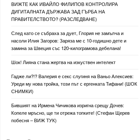
ВИЖТЕ КАК ИВАЙЛО ФИЛИПОВ КОНТРОЛИРА
ДИГИТАЛНАТА ДЪРЖАВА ЗАД ГЪРБА НА
ПРАВИТЕЛСТВОТО? (РАЗСЛЕДВАНЕ)
След като се събраха за дует, Глория не замълча и
насоли Илия Загоров: Заряза ме с 10-годишно дете и
замина за Швеция със 120-килограмова дебелана!
Шок! Лияна стана жертва на изкуствен интелект
Гадже ли?!? Валерия е секс слугиня на Ваньо Алексиев:
Уреди му нова тройка, този път с ергенката Тифани! (ШОК
СНИМКИ)
Бившият на Ирмена Чичикова изригна срещу Дочев:
Копеле мръсно, ще ти отрежа топките! (Стефан Щерев
побесня – ВИЖ ТУК)