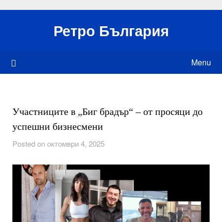
Skip
to
Ретро България
content
Menu
Участниците в „Биг брадър“ – от просяци до
успешни бизнесмени
Posted on октомври 4, 2025