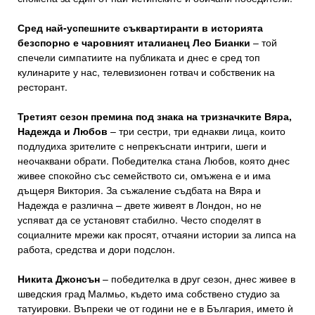
Сред най-успешните съквартиранти в историята
безспорно е чаровният италианец Лео Бианки
– той
спечели симпатиите на публиката и днес е сред топ
кулинарите у нас, телевизионен готвач и собственик на
ресторант.
Третият сезон премина под знака на тризначките Вяра,
Надежда и Любов
– три сестри, три еднакви лица, които
подлудиха зрителите с непрекъснати интриги, шеги и
неочаквани обрати. Победителка стана Любов, която днес
живее спокойно със семейството си, омъжена е и има
дъщеря Виктория. За съжаление съдбата на Вяра и
Надежда е различна – двете живеят в Лондон, но не
успяват да се установят стабилно. Често споделят в
социалните мрежи как просят, отчаяни истории за липса на
работа, средства и дори подслон.
Никита Джонсън
– победителка в друг сезон, днес живее в
шведския град Малмьо, където има собствено студио за
татуировки. Въпреки че от години не е в България, името ѝ