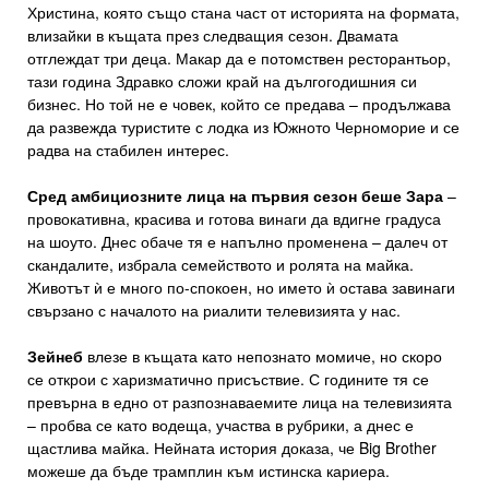
Христина, която също стана част от историята на формата,
влизайки в къщата през следващия сезон. Двамата
отглеждат три деца. Макар да е потомствен ресторантьор,
тази година Здравко сложи край на дългогодишния си
бизнес. Но той не е човек, който се предава – продължава
да развежда туристите с лодка из Южното Черноморие и се
радва на стабилен интерес.
Сред амбициозните лица на първия сезон беше Зара
–
провокативна, красива и готова винаги да вдигне градуса
на шоуто. Днес обаче тя е напълно променена – далеч от
скандалите, избрала семейството и ролята на майка.
Животът ѝ е много по-спокоен, но името ѝ остава завинаги
свързано с началото на риалити телевизията у нас.
Зейнеб
влезе в къщата като непознато момиче, но скоро
се открои с харизматично присъствие. С годините тя се
превърна в едно от разпознаваемите лица на телевизията
– пробва се като водеща, участва в рубрики, а днес е
щастлива майка. Нейната история доказа, че Big Brother
можеше да бъде трамплин към истинска кариера.