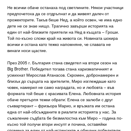
Не всички обаче останаха под светлините. Някои участници
предпочетоха да се отдръпнат и да живеят далеч от
прожекторите. Такъв беше Нед, а който освен, че има едно
дете не се знае нищо. Трагично завърши историята на
един от най-близките приятели на Нед в къщата – Гроши.
Той по-късно сложи край на живота си. Новината шокира
всички и остана като тежко напомняне, че славата не
винаги носи щастие.
През 2005 г. България стана свидетел на втори сезон на
Big Brother. Победител тогава стана харизматичният и
усмихнат Мирослав Атанасов. Скромен, добронамерен и
близък до сърцата на зрителите, Миро изглеждаше като
човек, намерил не само наградата, но и любовта – във
формата той беше с красивата Елена. Любовната история
обаче претърпя тежки обрати: Елена се залюби с друг
съквартирант – фризьора Марио, и връзката им остана
една от най-обсъжданите в риалити историята у нас. За
съжаление съдбата бе безмилостна към Миро – година по-
късно той получи втори инсулт и почина, оставяйки
спомена за един от най-истинските и обичани победители.