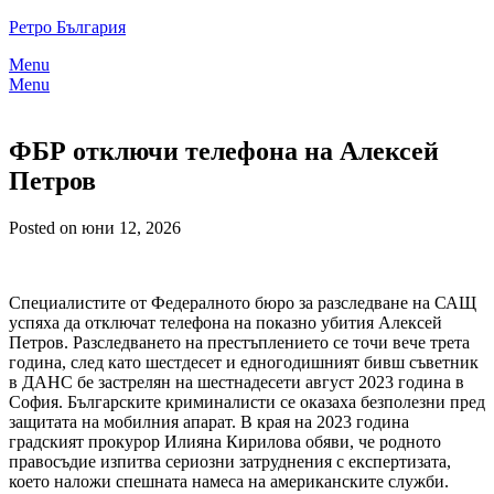
Skip
Ретро България
to
Menu
content
Menu
ФБР отключи телефона на Алексей
Петров
Posted on юни 12, 2026
Специалистите от Федералното бюро за разследване на САЩ
успяха да отключат телефона на показно убития Алексей
Петров. Разследването на престъплението се точи вече трета
година, след като шестдесет и едногодишният бивш съветник
в ДАНС бе застрелян на шестнадесети август 2023 година в
София. Българските криминалисти се оказаха безполезни пред
защитата на мобилния апарат. В края на 2023 година
градският прокурор Илияна Кирилова обяви, че родното
правосъдие изпитва сериозни затруднения с експертизата,
което наложи спешната намеса на американските служби.