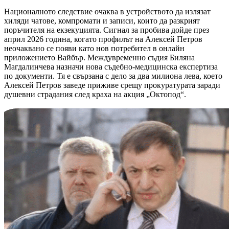
Националното следствие очаква в устройството да излязат
хиляди чатове, компромати и записи, които да разкрият
поръчителя на екзекуцията. Сигнал за пробива дойде през
април 2026 година, когато профилът на Алексей Петров
неочаквано се появи като нов потребител в онлайн
приложението Вайбър. Междувременно съдия Биляна
Магдалинчева назначи нова съдебно-медицинска експертиза
по документи. Тя е свързана с дело за два милиона лева, което
Алексей Петров заведе приживе срещу прокуратурата заради
душевни страдания след краха на акция „Октопод“.