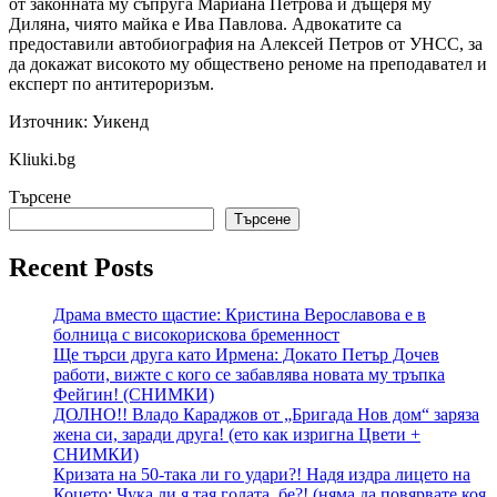
от законната му съпруга Мариана Петрова и дъщеря му
Диляна, чиято майка е Ива Павлова. Адвокатите са
предоставили автобиография на Алексей Петров от УНСС, за
да докажат високото му обществено реноме на преподавател и
експерт по антитероризъм.
Източник: Уикенд
Kliuki.bg
Търсене
Търсене
Recent Posts
Драма вместо щастие: Кристина Верославова е в
болница с високорискова бременност
Ще търси друга като Ирмена: Докато Петър Дочев
работи, вижте с кого се забавлява новата му тръпка
Фейгин! (СНИМКИ)
ДОЛНО!! Владо Караджов от „Бригада Нов дом“ заряза
жена си, заради друга! (ето как изригна Цвети +
СНИМКИ)
Кризата на 50-така ли го удари?! Надя издра лицето на
Коцето: Чука ли я тая голата, бе?! (няма да повярвате коя