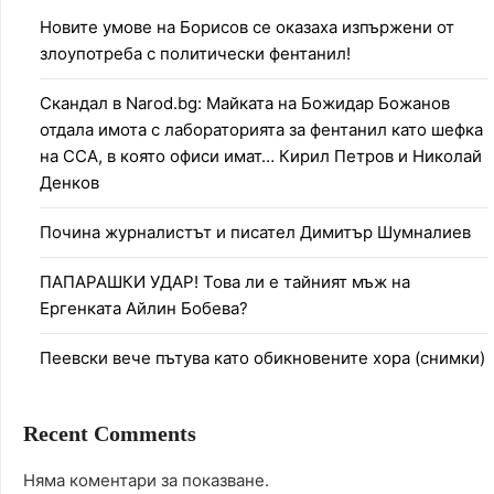
Новите умове на Борисов се оказаха изпържени от
злоупотреба с политически фентанил!
Скандал в Narod.bg: Майката на Божидар Божанов
отдала имота с лабораторията за фентанил като шефка
на ССА, в която офиси имат… Кирил Петров и Николай
Денков
Почина журналистът и писател Димитър Шумналиев
ПАПАРАШКИ УДАР! Това ли е тайният мъж на
Ергенката Айлин Бобева?
Пеевски вече пътува като обикновените хора (снимки)
Recent Comments
Няма коментари за показване.