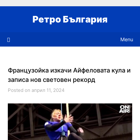
Skip
to
Ретро България
content
Menu
Французойка изкачи Айфеловата кула и
записа нов световен рекорд
Posted on април 11, 2024