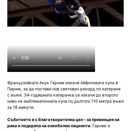
Французойката Анук Гарние изкачи Айфеловата кула в
Париж, за да постави нов световен рекорд по катерене
с въже. 34-годишната катерачка се изкачи до второто
ниво на емблематичната кула по дългото 110 метра въже
за 18 минути.
Събитието е с благотворителна цел – за превенция на
рака и подкрепа на онкоболни пациенти.
Гарние е