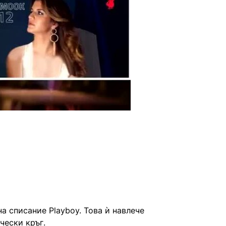
а списание Playboy. Това ѝ навлече
чески кръг.