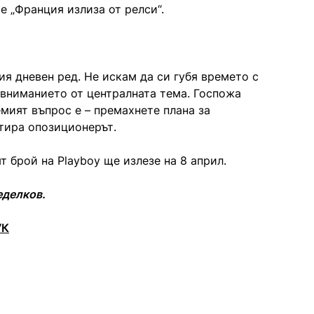
е „Франция излиза от релси“.
ия дневен ред. Не искам да си губя времето с
а вниманието от централната тема. Госпожа
емият въпрос е – премахнете плана за
тира опозиционерът.
т брой на Playboy ще излезе на 8 април.
еделков.
УК