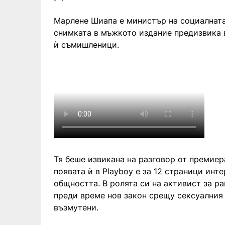
Марлене Шиапа е министър на социалната
снимката в мъжкото издание предизвика 
ѝ съмишленици.
Тя беше извикана на разговор от премиера
появата ѝ в Playboy е за 12 страници инт
общността. В ролята си на активист за 
преди време нов закон срещу сексуалния
възмутени.