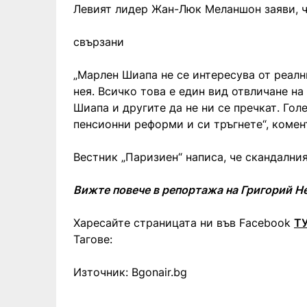
Левият лидер Жан-Люк Меланшон заяви, ч
свързани
„Марлен Шиапа не се интересува от реалн
нея. Всичко това е един вид отвличане н
Шиапа и другите да не ни се пречкат. Гол
пенсионни реформи и си тръгнете“, комен
Вестник „Паризиен“ написа, че скандалния
Вижте повече в репортажа на Григорий Н
Харесайте страницата ни във Facebook
Т
Тагове:
Източник: Bgonair.bg