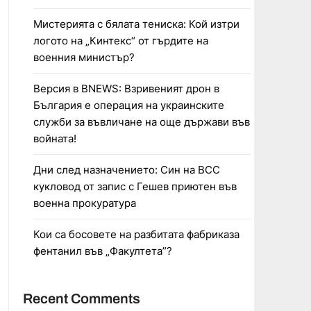
Мистерията с бялата тениска: Кой изтри
логото на „Кинтекс“ от гърдите на
военния министър?
Версия в BNEWS: Взривеният дрон в
България е операция на украинските
служби за въвличане на още държави във
войната!
Дни след назначението: Син на ВСС
кукловод от запис с Гешев приютен във
военна прокуратура
Кои са босовете на разбитата фабриказа
фентанил във „Факултета”?
Recent Comments