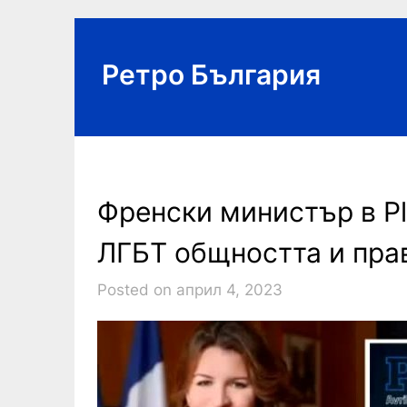
Skip
to
content
Ретро България
Френски министър в Pl
ЛГБТ общността и пра
Posted on април 4, 2023