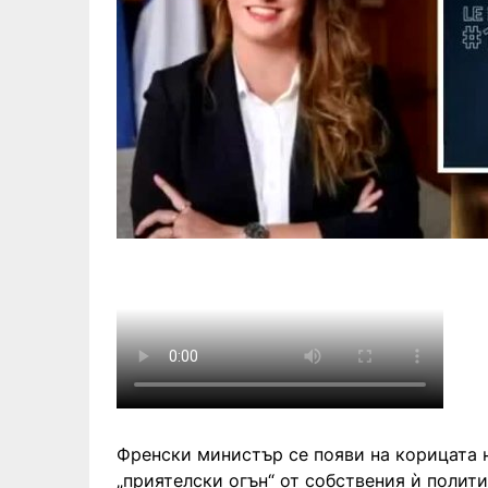
Френски министър се появи на корицата н
„приятелски огън“ от собствения ѝ полити