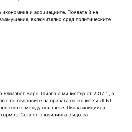
 икономика и асоциациите. Появата ѝ на
възмущение, включително сред политическите
 Елизабет Борн. Шиапа е министър от 2017 г., а
ервю по въпросите на правата на жените и ЛГБТ
равенството между половете Шиапа инициира
 тормоз. Сега от опозицията също са