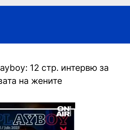
aybоy: 12 стр. интервю за
вата на жените