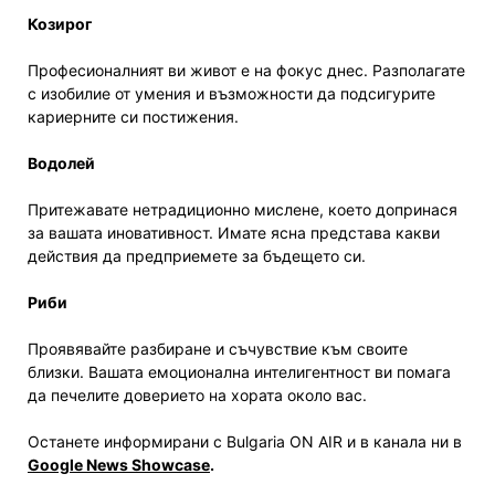
Козирог
Професионалният ви живот е на фокус днес. Разполагате
с изобилие от умения и възможности да подсигурите
кариерните си постижения.
Водолей
Притежавате нетрадиционно мислене, което допринася
за вашата иновативност. Имате ясна представа какви
действия да предприемете за бъдещето си.
Риби
Проявявайте разбиране и съчувствие към своите
близки. Вашата емоционална интелигентност ви помага
да печелите доверието на хората около вас.
Останете информирани с Bulgaria ON AIR и в канала ни в
Google News Showcase
.