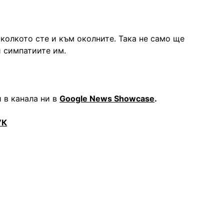
 колкото сте и към околните. Така не само ще
и симпатиите им.
 в канала ни в
Google News Showcase
.
УК