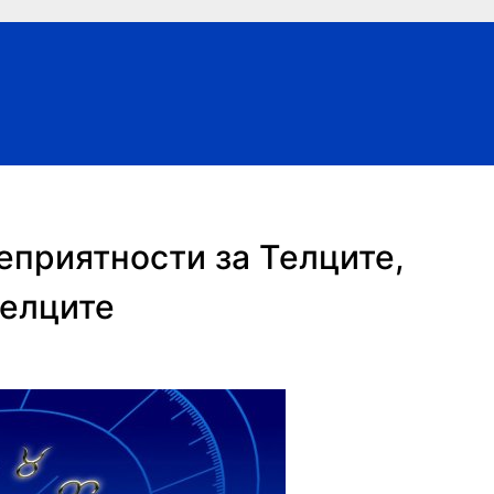
еприятности за Телците,
релците