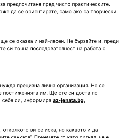
за предпочитане пред чисто практическите.
оже да се ориентирате, само ако са творчески.
ще се оказва и най-лесен. Не бързайте и, преди
йте си точна последователност на работа с
 нужда прецизна лична организация. Не се
е постиженията им. Ще сте си доста по-
м себе си, информира
az-jenata.bg.
 отколкото ви се иска, но каквото и да
ите сянката“. Приемете го като сигнал, че е