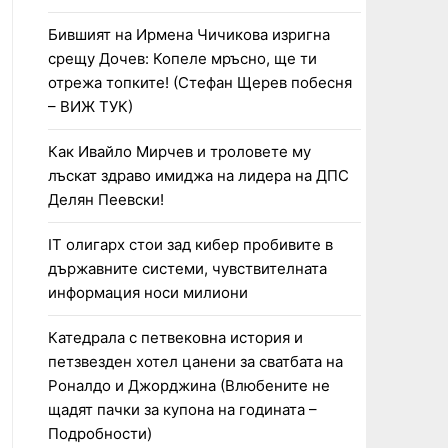
Бившият на Ирмена Чичикова изригна
срещу Дочев: Копеле мръсно, ще ти
отрежа топките! (Стефан Щерев побесня
– ВИЖ ТУК)
Как Ивайло Мирчев и троловете му
лъскат здраво имиджа на лидера на ДПС
Делян Пеевски!
IT олигарх стои зад кибер пробивите в
държавните системи, чувствителната
информация носи милиони
Катедрала с петвековна история и
петзвезден хотел цанени за сватбата на
Роналдо и Джорджина (Влюбените не
щадят пачки за купона на годината –
Подробности)