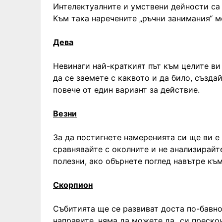
Интелектуалните и умствени дейности са 
Към така наречените „ръчни занимания“ м
Дева
Невинаги най-краткият път към целите ви 
да се заемете с каквото и да било, създа
повече от един вариант за действие.
Везни
За да постигнете намеренията си ще ви е
сравнявайте с околните и не анализирайт
полезни, ако обърнете поглед навътре къ
Скорпион
Събитията ще се развиват доста по-бавно,
направите, няма да можете да „си прескоч