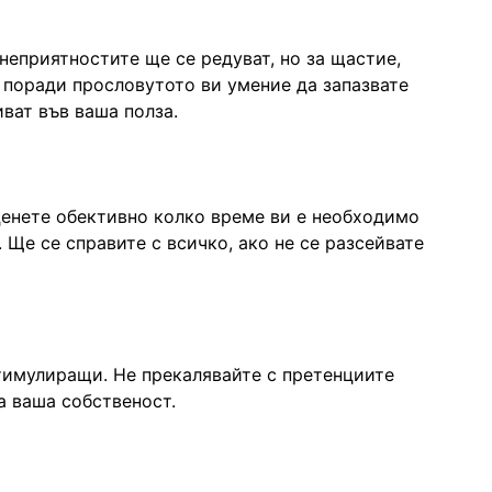
неприятностите ще се редуват, но за щастие,
 поради прословутото ви умение да запазвате
ват във ваша полза.
енете обективно колко време ви е необходимо
 Ще се справите с всичко, ако не се разсейвате
стимулиращи. Не прекалявайте с претенциите
са ваша собственост.