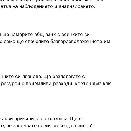
метка на наблюдението и анализирането.
я ще намерите общ език с всичките си
Не само ще спечелите благоразположението им,
чните си планове. Ще разполагате с
 ресурси с приемливи разходи, което няма как
якакви причини сте отложили. Ще се
е, че започвате новия месец „на чисто“.