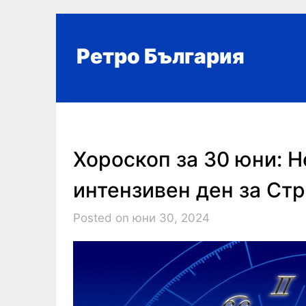
Skip
to
content
Ретро България
Хороскоп за 30 юни: Н
интензивен ден за Ст
Posted on юни 30, 2024