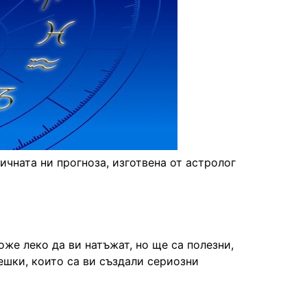
ичната ни прогноза, изготвена от астролог
же леко да ви натъжат, но ще са полезни,
ешки, които са ви създали сериозни