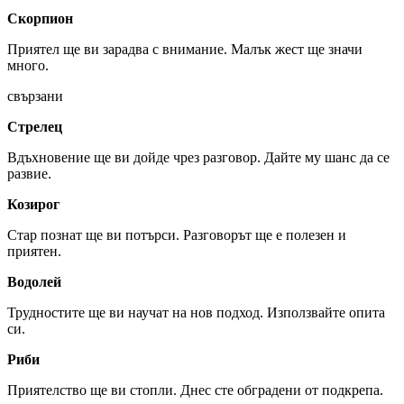
Скорпион
Приятел ще ви зарадва с внимание. Малък жест ще значи
много.
свързани
Стрелец
Вдъхновение ще ви дойде чрез разговор. Дайте му шанс да се
развие.
Козирог
Стар познат ще ви потърси. Разговорът ще е полезен и
приятен.
Водолей
Трудностите ще ви научат на нов подход. Използвайте опита
си.
Риби
Приятелство ще ви стопли. Днес сте обградени от подкрепа.