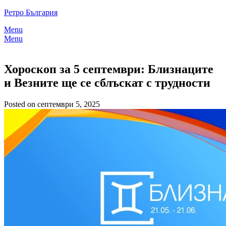
Skip
Ретро България
to
Menu
content
Menu
Хороскоп за 5 септември: Близнаците
и Везните ще се сблъскат с трудности
Posted on септември 5, 2025