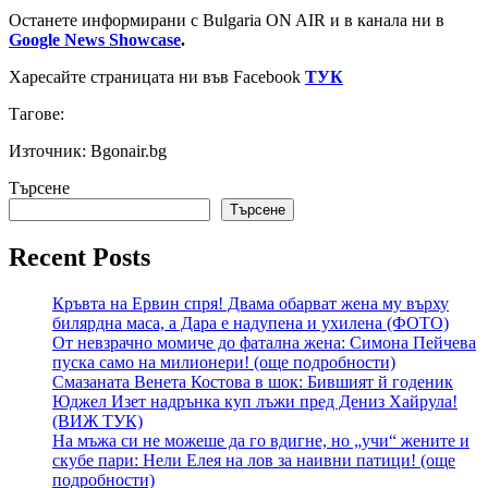
Останете информирани с Bulgaria ON AIR и в канала ни в
Google News Showcase
.
Харесайте страницата ни във Facebook
ТУК
Тагове:
Източник: Bgonair.bg
Търсене
Търсене
Recent Posts
Кръвта на Ервин спря! Двама обарват жена му върху
билярдна маса, а Дара е надупена и ухилена (ФОТО)
От невзрачно момиче до фатална жена: Симона Пейчева
пуска само на милионери! (още подробности)
Смазаната Венета Костова в шок: Бившият й годеник
Юджел Изет надрънка куп лъжи пред Дениз Хайрула!
(ВИЖ ТУК)
На мъжа си не можеше да го вдигне, но „учи“ жените и
скубе пари: Нели Елея на лов за наивни патици! (още
подробности)