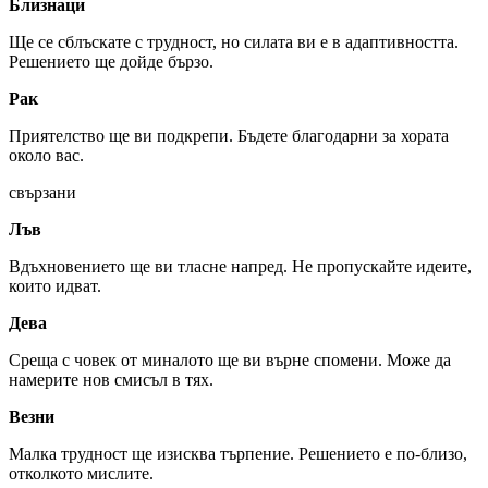
Близнаци
Ще се сблъскате с трудност, но силата ви е в адаптивността.
Решението ще дойде бързо.
Рак
Приятелство ще ви подкрепи. Бъдете благодарни за хората
около вас.
свързани
Лъв
Вдъхновението ще ви тласне напред. Не пропускайте идеите,
които идват.
Дева
Среща с човек от миналото ще ви върне спомени. Може да
намерите нов смисъл в тях.
Везни
Малка трудност ще изисква търпение. Решението е по-близо,
отколкото мислите.