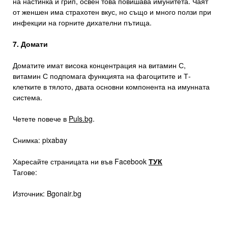
на настинка и грип, освен това повишава имунитета. Чаят
от женшен има страхотен вкус, но също и много ползи при
инфекции на горните дихателни пътища.
7. Домати
Доматите имат висока концентрация на витамин С,
витамин С подпомага функцията на фагоцитите и Т-
клетките в тялото, двата основни компонента на имунната
система.
Четете повече в
Puls.bg
.
Снимка: pixabay
Харесайте страницата ни във Facebook
ТУК
Тагове:
Източник: Bgonair.bg