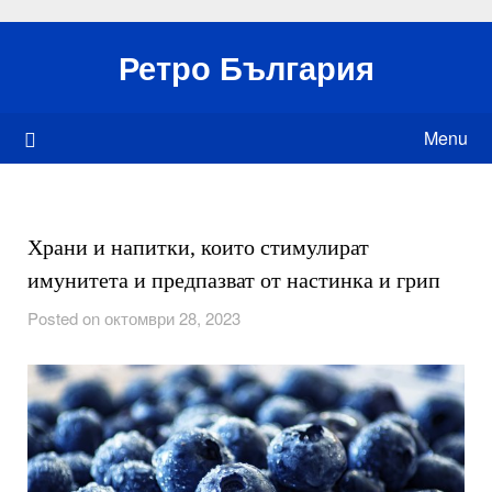
Skip
to
Ретро България
content
Menu
Храни и напитки, които стимулират
имунитета и предпазват от настинка и грип
Posted on октомври 28, 2023