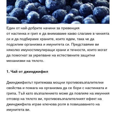
Един от най-добрите начини за превенция
от настинка и грип е да внимаваме какво слагаме в чинията
си и да подбираме храните, които ядем, така че да
подсилим организма и имунитета си. Представяме ви
няколко имуностимулиращи храни и течности, които могат
да помогнат за укрепване на естествените защитни
механизми на тялото.
1. Чай от джинджифил
Джинджифилът притежава мощни противовъзпалителни
свойства и помага на организма да се бори с настинката и
грипа. Тъй като възпалението може да повлияе на имунния
отговор на тялото ви, противовъзпалителният ефект на
джинджифила играе ключова роля в повишаването на
имунитета ви.