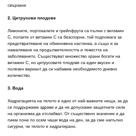
свързани
2. Цитрусови плодове
Лимоните, портокалите и грейпфрута са пълни с витамин
C, ползите от витамин С са безспорни, той подпомага за
предотвратяване на обикновена настинка, а също и за
намаляване на продължителността и тежестта на
заболяването. Съществуват множество храни богати на
витамин С, но цитрусовите плодове са един вкусен и
полезен вариант да си набавим необходимото дневно
количество.
3. Вода
Хидратацията на тялото е едно от най-важните неща, за да
се поддържаме здрави и да не допускаме защитните сили
на организма да отслабват. От съществено значение е да
пием поне по осем чаши вода на ден, за да сме напълно
сигурни, че тялото е хидратирано.