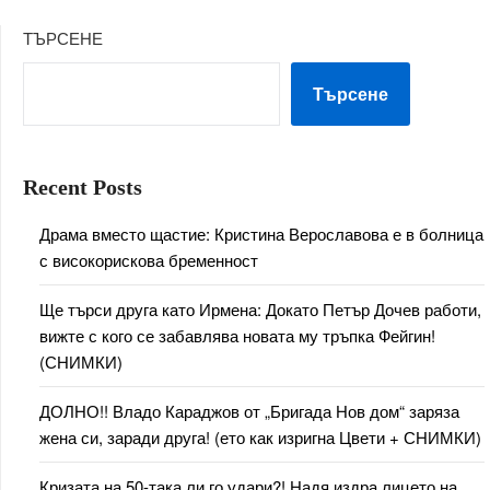
ТЪРСЕНЕ
Търсене
Recent Posts
Драма вместо щастие: Кристина Верославова е в болница
с високорискова бременност
Ще търси друга като Ирмена: Докато Петър Дочев работи,
вижте с кого се забавлява новата му тръпка Фейгин!
(СНИМКИ)
ДОЛНО!! Владо Караджов от „Бригада Нов дом“ заряза
жена си, заради друга! (ето как изригна Цвети + СНИМКИ)
Кризата на 50-така ли го удари?! Надя издра лицето на