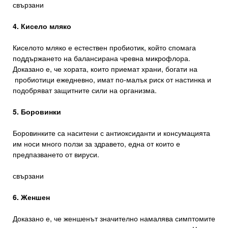
свързани
4. Кисело мляко
Киселото мляко е естествен пробиотик, който спомага
поддържането на балансирана чревна микрофлора.
Доказано е, че хората, които приемат храни, богати на
пробиотици ежедневно, имат по-малък риск от настинка и
подобряват защитните сили на организма.
5. Боровинки
Боровинките са наситени с антиоксиданти и консумацията
им носи много ползи за здравето, една от които е
предпазването от вируси.
свързани
6. Женшен
Доказано е, че женшенът значително намалява симптомите