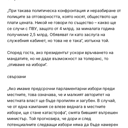
„При такава политическа конфронтация и неразбиране от
полиците за отговорността, която носят, обществото ще
плати цената. Никой не говори по същество – какво ще
се случи с ПВУ, защото от 4 млрд. за миналата година
получихме 2,5 млрд. Обявяват ги като заслуга на
служебния кабинет, но това не е така“, изтъкна той.
Според госта, ако президентът ускори връчването на
мандатите, но не даде възможност за толеранс, то
„отиваме на избори“.
свързани
„Ако имаме предсрочни парламентарни избори преди
местните, това означава, че и малкият авторитет на
местната власт ще бъде пропилян и загубен. В случай,
че от една кампания се влезе веднага в местните
избори, ще стане катастрофа“, смята бившият вътрешен
министър. Той прогнозира, че дори и след
потенциалните следващи избори няма да бъде намерен