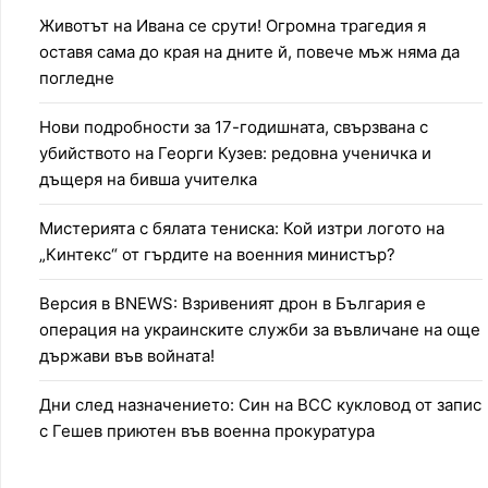
Животът на Ивана се срути! Огромна трагедия я
оставя сама до края на дните й, повече мъж няма да
погледне
Нови подробности за 17-годишната, свързвана с
убийството на Георги Кузев: редовна ученичка и
дъщеря на бивша учителка
Мистерията с бялата тениска: Кой изтри логото на
„Кинтекс“ от гърдите на военния министър?
Версия в BNEWS: Взривеният дрон в България е
операция на украинските служби за въвличане на още
държави във войната!
Дни след назначението: Син на ВСС кукловод от запис
с Гешев приютен във военна прокуратура