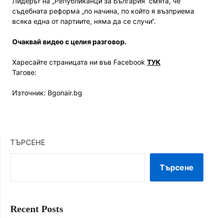
Лидерът на „Републиканци за България“ смята, че
съдебната реформа „по начина, по който я възприема
всяка една от партиите, няма да се случи“.
Очаквай видео с целия разговор.
Харесайте страницата ни във Facebook
ТУК
Тагове:
Източник: Bgonair.bg
ТЪРСЕНЕ
Търсене
Recent Posts