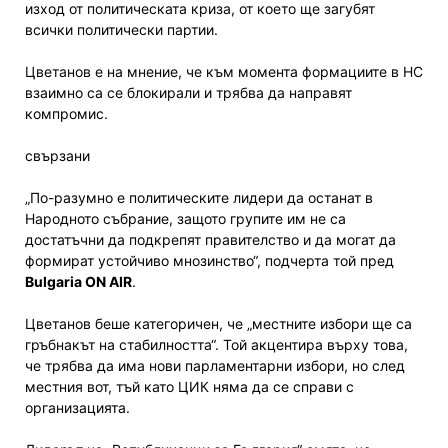
изход от политическата криза, от което ще загубят
всички политически партии.
Цветанов е на мнение, че към момента формациите в НС
взаимно са се блокирали и трябва да направят
компромис.
свързани
„По-разумно е политическите лидери да останат в
Народното събрание, защото групите им не са
достатъчни да подкрепят правителство и да могат да
формират устойчиво мнозинство“, подчерта той пред
Bulgaria ON AIR
.
Цветанов беше категоричен, че „местните избори ще са
гръбнакът на стабилността“. Той акцентира върху това,
че трябва да има нови парламентарни избори, но след
местния вот, тъй като ЦИК няма да се справи с
организацията.