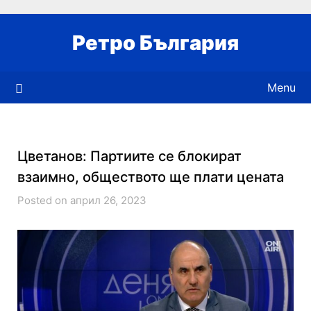
Skip
to
Ретро България
content
Menu
Цветанов: Партиите се блокират
взаимно, обществото ще плати цената
Posted on април 26, 2023