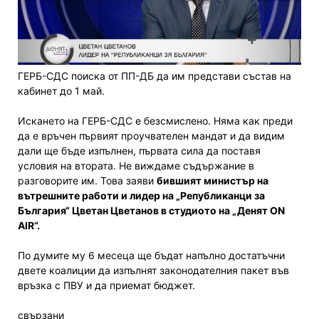
ГЕРБ-СДС поиска от ПП-ДБ да им представи състав на
кабинет до 1 май.
Искането на ГЕРБ-СДС е безсмислено. Няма как преди
да е връчен първият проучвателен мандат и да видим
дали ще бъде изпълнен, първата сила да поставя
условия на втората. Не виждаме съдържание в
разговорите им. Това заяви
бившият министър на
вътрешните работи и лидер на „Републиканци за
България“ Цветан Цветанов в студиото на „Денят ON
AIR“.
По думите му 6 месеца ще бъдат напълно достатъчни
двете коалиции да изпълнят законодателния пакет във
връзка с ПВУ и да приемат бюджет.
свързани