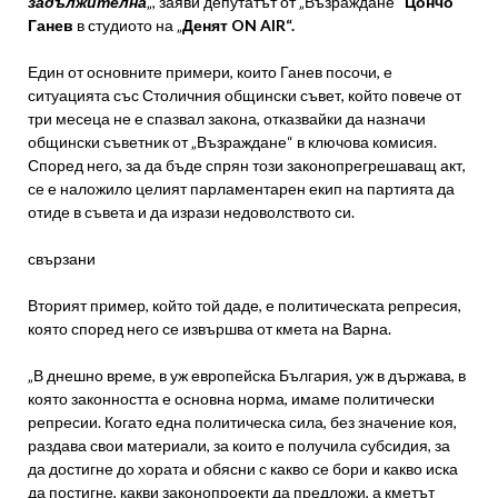
задължителна
„, заяви депутатът от „Възраждане“
Цончо
Ганев
в студиото на „
Денят ON AIR“.
Един от основните примери, които Ганев посочи, е
ситуацията със Столичния общински съвет, който повече от
три месеца не е спазвал закона, отказвайки да назначи
общински съветник от „Възраждане“ в ключова комисия.
Според него, за да бъде спрян този законопрегрешаващ акт,
се е наложило целият парламентарен екип на партията да
отиде в съвета и да изрази недоволството си.
свързани
Вторият пример, който той даде, е политическата репресия,
която според него се извършва от кмета на Варна.
„В днешно време, в уж европейска България, уж в държава, в
която законността е основна норма, имаме политически
репресии. Когато една политическа сила, без значение коя,
раздава свои материали, за които е получила субсидия, за
да достигне до хората и обясни с какво се бори и какво иска
да постигне, какви законопроекти да предложи, а кметът