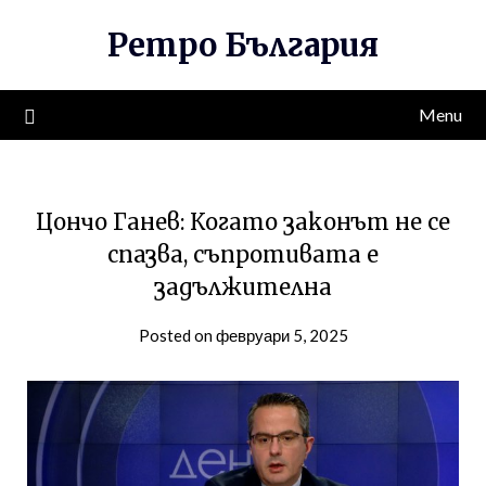
Skip
Ретро България
to
content
Menu
Цончо Ганев: Когато законът не се
спазва, съпротивата е
задължителна
Posted on февруари 5, 2025