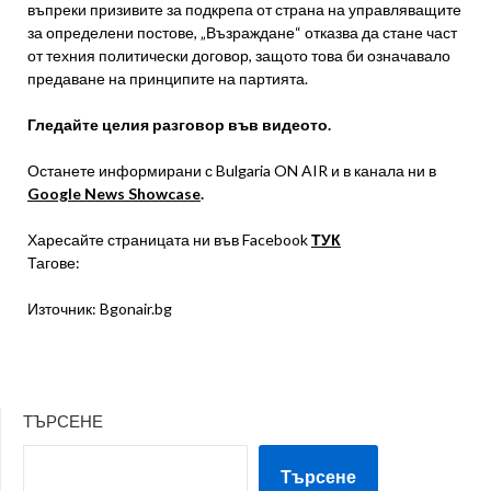
въпреки призивите за подкрепа от страна на управляващите
за определени постове, „Възраждане“ отказва да стане част
от техния политически договор, защото това би означавало
предаване на принципите на партията.
Гледайте целия разговор във видеото.
Останете информирани с Bulgaria ON AIR и в канала ни в
Google News Showcase
.
Харесайте страницата ни във Facebook
ТУК
Тагове:
Източник: Bgonair.bg
ТЪРСЕНЕ
Търсене