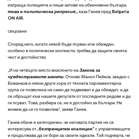
изпраща полицията и пише актове на обикновени българи,
това е политическа репресия
„, каза Ганев пред
Bulgaria
ON AIR.
свързани
Според него, когато някой бъде псуван или обиждан,
особено в политически контексти, трябва да защити своята
чест и достойнство.
„И на четвърто място внасянето на
Закона за
чуждестранните агенти.
Отново Манол Пейков, заедно с
Божанков и някои други хора от тяхната парламентарна
група си позволиха не само да подвикват и да обиждат, а да
се обръщат към нашите депутати от последните редове и да
ги псуват. Това, разбира се, не е достойно за българи. Не
можем да си го позволим“, заяви Ганев.
Ганев обаче е категоричен, че неговата партия не се
интересува от „
безпринципни коалиции“
с управляващите
и продължава да се бори за своите идеали. Той подчерта, че