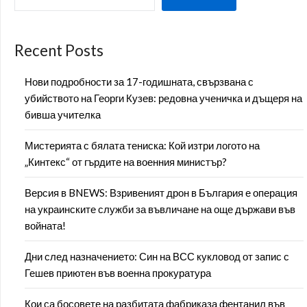
Recent Posts
Нови подробности за 17-годишната, свързвана с
убийството на Георги Кузев: редовна ученичка и дъщеря на
бивша учителка
Мистерията с бялата тениска: Кой изтри логото на
„Кинтекс“ от гърдите на военния министър?
Версия в BNEWS: Взривеният дрон в България е операция
на украинските служби за въвличане на още държави във
войната!
Дни след назначението: Син на ВСС кукловод от запис с
Гешев приютен във военна прокуратура
Кои са босовете на разбитата фабриказа фентанил във