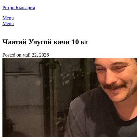
Skip
Ретро България
to
Menu
content
Menu
Чаатай Улусой качи 10 кг
Posted on май 22, 2026