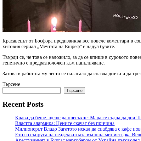
Красавецът от Босфора предизвиква все повече коментари в соц
хитовия сериал „Мечтата на Ешреф“ е надул бузите.
Твърди се, че това се наложило, за да се впише в суровото пов
генетично е предразположен към напълняване.
Затова в работата му често се налагало да спазва диети и да тре
Търсене
Търсене
Recent Posts
Крава да беше, щеше да пресъхне: Мара се съдра да дои
Властта алармира: Цените скачат без причина
Милионерът Владо Загатото искал да снабдява с кафе нов
Ето го съпруга на неадекватната външна министърка Вел
Арестуваният в Бургас наркобарон от Украйна ръководел 