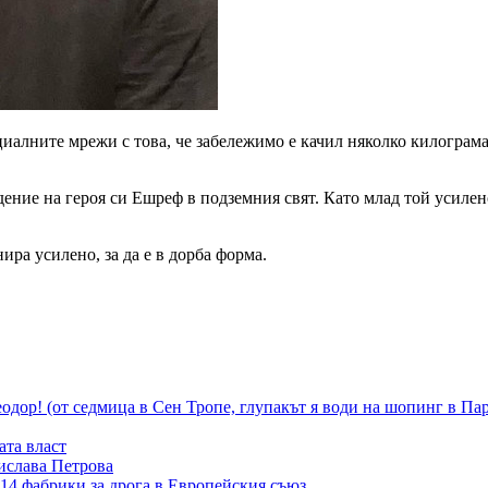
иалните мрежи с това, че забележимо е качил няколко килограма
едение на героя си Ешреф в подземния свят. Като млад той усилен
нира усилено, за да е в дорба форма.
 Теодор! (от седмица в Сен Тропе, глупакът я води на шопинг в
ата власт
ислава Петрова
14 фабрики за дрога в Европейския съюз