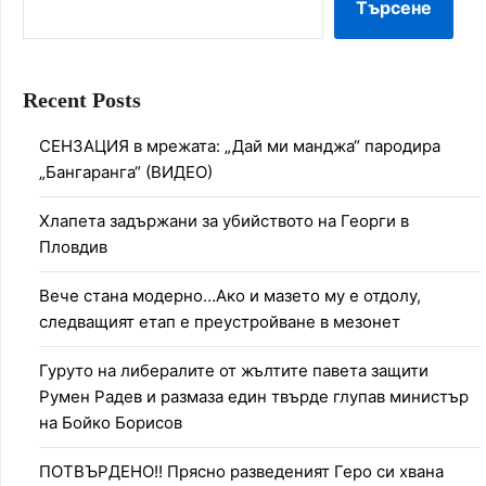
Търсене
Recent Posts
СЕНЗАЦИЯ в мрежата: „Дай ми манджа“ пародира
„Бангаранга“ (ВИДЕО)
Хлапета задържани за убийството на Георги в
Пловдив
Вече стана модерно…Ако и мазето му е отдолу,
следващият етап е преустройване в мезонет
Гуруто на либералите от жълтите павета защити
Румен Радев и размаза един твърде глупав министър
на Бойко Борисов
ПОТВЪРДЕНО!! Прясно разведеният Геро си хвана