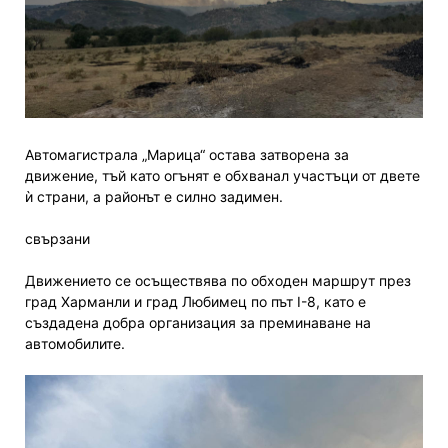
Автомагистрала „Марица“ остава затворена за
движение, тъй като огънят е обхванал участъци от двете
ѝ страни, а районът е силно задимен.
свързани
Движението се осъществява по обходен маршрут през
град Харманли и град Любимец по път I-8, като е
създадена добра организация за преминаване на
автомобилите.