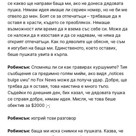
се какво ще направи баща ми, ако не донеса дядовата
пушка. Нямам идея имаше ли сериен номер, но не би ме
отвело до мен. Боят се за отпечатъци – трябваше да я
оставя в храсти, където се преоблякох. Нямаше
възможност или време да я взема със себе си. Може да
се наложи да я изоставя и да се надявам, че няма да
открият отпечатъци. Как по дяволите ще обясня, че съм
я изгубил на баща ми. Единственото, което оставих,
беше пушката увита в кърпа.
Робинсън:
Спомняш ли си как гравирах куршумите? Тия
съобщения са предимно голям мийм, ако видя „notices
bulge uwu“ по Fox News може да получа удар. Добре, ще
трябва да я оставя, това наистина е много тъпо.
Съдейки по днешния ден, бих казал, че дядовата пушка
се справя добре, нямам идея. Мисля, че това беше
обектив за $2000 ;-;
Робинсън:
изтрий този разговор
Робинсън:
баща ми иска снимки на пушката. Казва, че