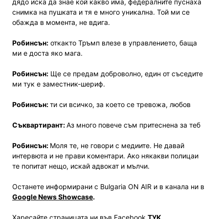
дядо иска да знае кой какво има, федералните пуснаха
снимка на пушка­­та и тя е много уникална. Той ми се
обажда в момента, не вдига.
Робинсън:
откакто Тръмп влезе в управлението, баща
ми е доста яко мага.
Робинсън:
Ще се предам доброволно, един от съседите
ми тук е заместник-шериф.
Робинсън:
ти си всичко, за което се тревожа, любов
Съквартирант:
Аз много повече съм притеснена за теб
Робинсън:
Моля те, не говори с медиите. Не давай
интервюта и не прави коментари. Ако някакви полицаи
те попитат нещо, искай адвокат и мълчи.
Останете информирани с Bulgaria ON AIR и в канала ни в
Google News Showcase
.
Харесайте страницата ни във Facebook
ТУК