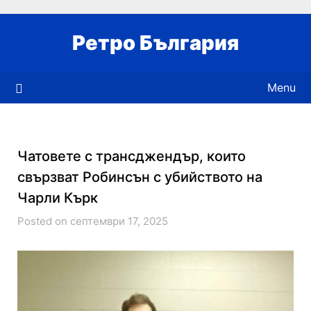
Skip
to
Ретро България
content
Menu
Чатовете с трансджендър, които
свързват Робинсън с убийството на
Чарли Кърк
Posted on септември 17, 2025