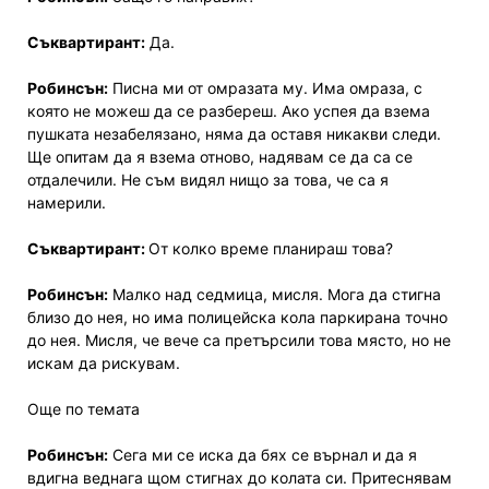
Съквартирант:
Да.
Робинсън:
Писна ми от омразата му. Има омраза, с
която не можеш да се разбереш. Ако успея да взема
пушката незабелязано, няма да оставя никакви следи.
Ще опитам да я взема отново, надявам се да са се
отдалечили. Не съм видял нищо за това, че са я
намерили.
Съквартирант:
От колко време планираш това?
Робинсън:
Малко над седмица, мисля. Мога да стигна
близо до нея, но има полицейска кола паркирана точно
до нея. Мисля, че вече са претърсили това място, но не
искам да рискувам.
Още по темата
Робинсън:
Сега ми се иска да бях се върнал и да я
вдигна веднага щом стигнах до колата си. Притеснявам