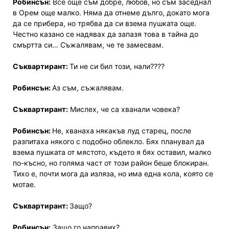
Робинсън:
Все още съм добре, любов, но съм заседнал
в Орем още малко. Няма да отнеме дълго, докато мога
да се прибера, но трябва да си взема пушката още.
Честно казано се надявах да запазя това в тайна до
смъртта си… Съжалявам, че те замесвам.
Съквартирант:
Ти не си бил този, нали????
Робинсън:
Аз съм, съжалявам.
Съквартирант:
Мислех, че са хванали човека?
Робинсън:
Не, хванаха някакъв луд старец, после
разпитаха някого с подобно облекло. Бях планувал да
вземa пушката от мястото, където я бях оставил, малко
по-късно, но голяма част от този район беше блокиран.
Тихо е, почти мога да изляза, но има една кола, която се
мотае.
Съквартирант:
Защо?
Робинсън:
Защо го направих?