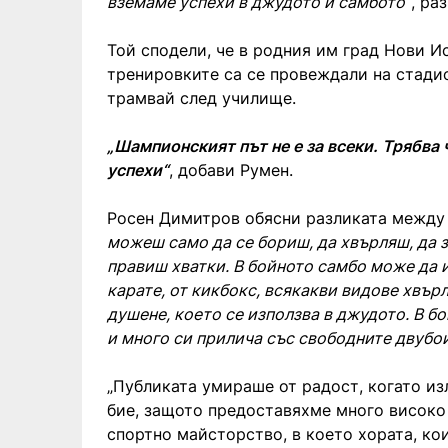
вземаме успехи в джудото и самбото“
, ра
Той сподели, че в родния им град Нови И
тренировките са се провеждали на стадио
трамвай след училище.
„Шампионският път не е за всеки. Трябва 
успехи“
, добави Румен.
Росен Димитров обясни разликата между
можеш само да се бориш, да хвърляш, да 
правиш хватки. В бойното самбо може да и
карате, от кикбокс, всякакви видове хвър
душене, което се използва в джудото. В 
и много си прилича със свободните двубои
„Публиката умираше от радост, когато из
бие, защото предоставяхме много високо 
спортно майсторство, в което хората, кои