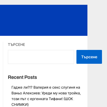
ТЪРСЕНЕ
Търсене
Recent Posts
Гадже ли?!? Валерия е секс слугиня на
Ваньо Алексиев: Уреди му нова тройка,
този път с ергенката Тифани! (ШОК
СНИМКИ)