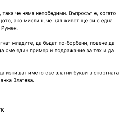
, така че няма непобедими. Въпросът е, когато
щото, ако мислиш, че цял живот ще си с една
 Румен.
гнат младите, да бъдат по-борбени, повече да
 да сме един пример и подражание за тях и да
да изпишат името със златни букви в спортната
анка Златева.
УК