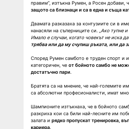
правим“, изтъкна Румен, а Росен добави, 
защото са близнаци и са в една и съща к
Двамата разказаха за контузиите си в име
нанасяли на съперниците си.
„Ако тупне и
Имало е случаи, когато човекът не иска да 
трябва или да му счупиш ръката, или да 
Според Румен самбото е труден спорт и и
категоричен, че
от бойното самбо не може
достатъчно пари
.
Братята са на мнение, че най-големите им
са абсолютни професионалисти, имат мног
Шампионите изтъкнаха, че в бойното самб
разкриха кои са били най-лесните им побе
залата и
рядко пропускат тренировка, въ
кариера
.