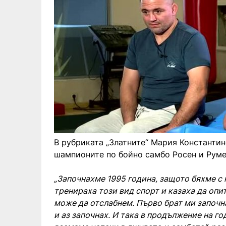
В рубриката „Златните“ Мария Константин
шампионите по бойно самбо Росен и Рум
„Започнахме 1995 година, защото бяхме с
тренираха този вид спорт и казаха да опи
може да отслабнем. Първо брат ми започна
и аз започнах. И така в продължение на г