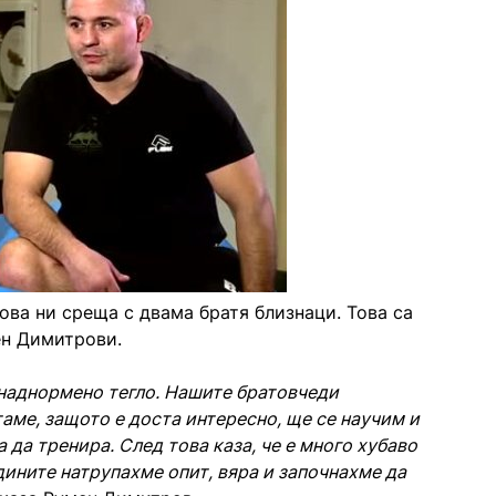
ова ни среща с двама братя близнаци. Това са
ен Димитрови.
 наднормено тегло. Нашите братовчеди
таме, защото е доста интересно, ще се научим и
 да тренира. След това каза, че е много хубаво
одините натрупахме опит, вяра и започнахме да