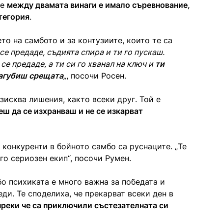
че
между двамата винаги е имало съревнование,
атегория
.
то на самбото и за контузиите, които те са
 се предаде, съдията спира и ти го пускаш.
се предаде, а ти си го хванал на ключ и
ти
загубиш срещата
„
, посочи Росен.
зисква лишения, както всеки друг. Той е
ш да се изхранваш и не се изкарват
 конкуренти в бойното самбо са руснаците. „Те
о сериозен екип“, посочи Румен.
о психиката е много важна за победата и
ди. Те споделиха, че прекарват всеки ден в
преки че са приключили състезателната си