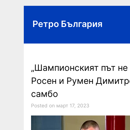
Skip
to
content
Ретро България
„Шампионският път не 
Росен и Румен Димитро
самбо
Posted on март 17, 2023