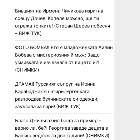
Бившият на Ирмена Чичикова изригна
срещу Дочев: Копеле мръсно, ще ти
отрежа топките! (Стефан Щерев побесня
– ВИЖ ТУК)
ФОТО БОМБА!! Ето я младоженката Айлин
Бобева с мистериозния й мъж: Защо
усмивката е изчезнала от лицето й?!
(СНИМКИ)
ДРАМА!! Турският съпруг на Ирина
Карабаджак я натири: Ергенката
разпродава булчинските си одежди,
закъсала за пари! (ВИЖ ТУК)
Благо Джизъса бил баща за пример –
верно ли, бе?! Георгиев заведе децата в
Банско веднъж за две години! (СНИМКИ)