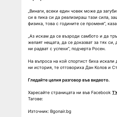
„Винаги, всеки един човек може да загуби
си в пика си да реализираш тази сила, за
физика, това с годините се променя“, каза
„Аз искам да се възроди самбото и да тръ
желаят нещата, да се доказват за тях си,
ни радват с успехи“, подчерта Росен.
На въпроса на кой спортист биха искали 
ни история, те отговориха Дан Колов и Ст
Гледайте целия разговор във видеото.
Харесайте страницата ни във Facebook
Т
Тагове:
Източник: Bgonair.bg