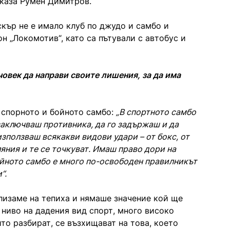
зказа Румен Димитров.
скър не е имало клуб по джудо и самбо и
н „Локомотив“, като са пътували с автобус и
човек да направи своите лишения, за да има
 спорното и бойното самбо:
„В спортното самбо
заключваш противника, да го задържаш и да
зползваш всякакви видови удари – от бокс, от
ляния и те се точкуват. Имаш право дори на
бойното самбо е много по-освободен правилникът
“.
лизаме на тепиха и нямаше значение кой ще
ниво на дадения вид спорт, много високо
то разбират, се възхищават на това, което