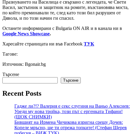
Празнуването на Василица е свързано с легендата, че Свети
Васил, застъпник и защитник на ромите, възстановява моста,
по който преминавали те, след като този бил разрушен от
Дявола, и по този начин ги спасил.
Останете информирани с Bulgaria ON AIR и в канала ни в
Google News Showcase
.
Харесайте страницата ни във Facebook
ТУК
Тагове:
Източник: Bgonair.bg
Търсене
Търсене
Recent Posts
Гадже ли?!? Валерия е секс слугиня на Ваньо Алексиев:
Уреди му нова тройка, този път с ергенката Тифани!
(ШОК СНИМКИ)
Бившият на Ирмена Чичикова изригна срещу Дочев:
Копеле мръсно, ще ти отрежа топките! (Стефан Щерев
побесня – ВИЖ ТУК)