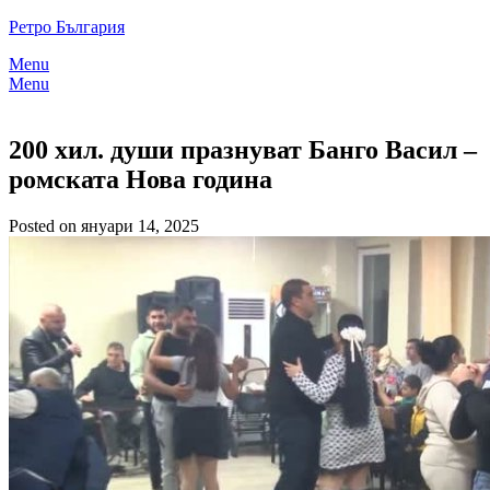
Skip
Ретро България
to
Menu
content
Menu
200 хил. души празнуват Банго Васил –
ромската Нова година
Posted on януари 14, 2025