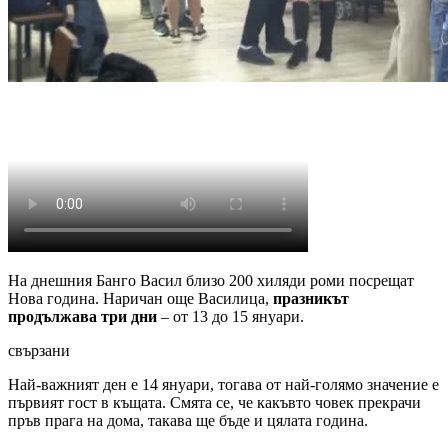
На днешния Банго Васил близо 200 хиляди роми посрещат
Нова година. Наричан още Василица,
празникът
продължава три дни
– от 13 до 15 януари.
свързани
Най-важният ден е 14 януари, тогава от най-голямо значение е
първият гост в къщата. Смята се, че какъвто човек прекрачи
пръв прага на дома, такава ще бъде и цялата година.