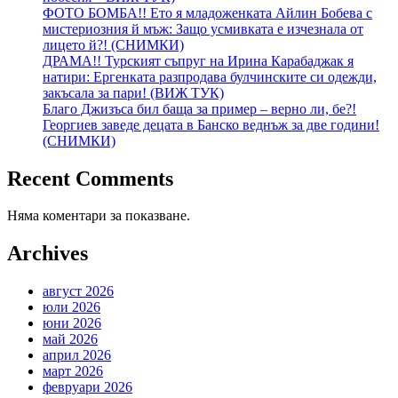
ФОТО БОМБА!! Ето я младоженката Айлин Бобева с
мистериозния й мъж: Защо усмивката е изчезнала от
лицето й?! (СНИМКИ)
ДРАМА!! Турският съпруг на Ирина Карабаджак я
натири: Ергенката разпродава булчинските си одежди,
закъсала за пари! (ВИЖ ТУК)
Благо Джизъса бил баща за пример – верно ли, бе?!
Георгиев заведе децата в Банско веднъж за две години!
(СНИМКИ)
Recent Comments
Няма коментари за показване.
Archives
август 2026
юли 2026
юни 2026
май 2026
април 2026
март 2026
февруари 2026