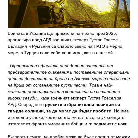
Войната в Украйна ще приключи най-рано през 2025,
прогнозира пред АРД военният експерт Густав Гресел.
България и Румъния са слабото звено на НАТО в Черно
море, а Турция води собствена игра, казва още той.
„
Украинската офанзива определено изостава от
предварителните очаквания и поставените оперативни
цели за достигане на брега на Азовско море и откъсване
на Крим от останалите руски части. Това е най-
малкото нереалистично в контекста на сегашните
високи загуби
„, каза военният експерт Густав Гресел за
АРД. Според него
руските отбранителни позиции са
твърде солидни, за да могат да бъдат пробити
. Но има
и отделни успехи, което се дължи на това, че украинците
изтеглят от фронта уморените бойци и ги подменят с нови.
Експертът смята, че пробив може да бъде постигнат
между