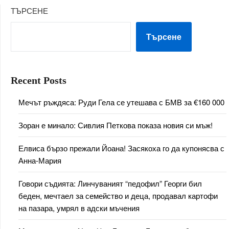
ТЪРСЕНЕ
Търсене
Recent Posts
Мечът ръждяса: Руди Гела се утешава с БМВ за €160 000
Зоран е минало: Сивлия Петкова показа новия си мъж!
Елвиса бързо прежали Йоана! Засякоха го да купонясва с
Анна-Мария
Говори съдията: Линчуваният “педофил” Георги бил
беден, мечтаел за семейство и деца, продавал картофи
на пазара, умрял в адски мъчения