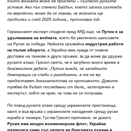
който войната може да приключи – съгласно руските
условия. Ако пък спечели Байдън, което засега изглежда
по-вероятно, може да се очаква, че войната ще
продължи и след 2025 година
„, прогнозира той.
Германският експерт споделя пред АРД още, че
Путин е за
удължаване на войната
, което би увеличило шансовете
на Русия за победа. Нейната оръжейна
индустрия работи
на пълни обороти
, а Украйна има нужда от повече
доставки на танкове и други оръжия, за да може да удържа
руските атаки. Гресел смята, че е загубено много време в
безсмислени дебати: „
Путин вижда, че западните
демокрации са слаби и разединени, а те не му
предоставят доказателства за противното. Думите
трябва да бъдат последвани от дела
„, категоричен е
експертът, който не крие, че това не се получава.
По повод руските атаки срещу украинските пристанища,
както и във връзка с украинските нападения срещу руски
кораби и танкери, Густав Гресел припомня, че докато
Русия има мощен военноморски флот, Украйна
разполага само със силите на бреговата охрана в