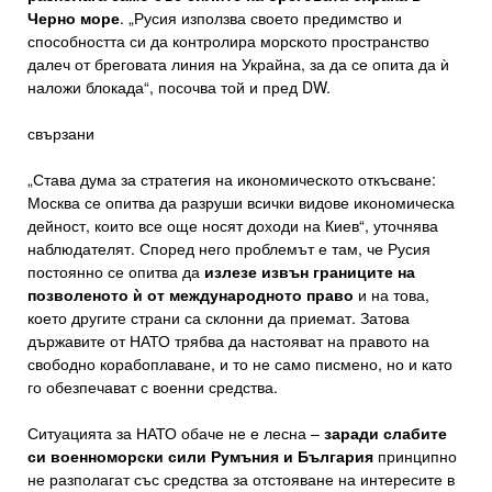
Черно море
. „Русия използва своето предимство и
способността си да контролира морското пространство
далеч от бреговата линия на Украйна, за да се опита да ѝ
наложи блокада“, посочва той и пред DW.
свързани
„Става дума за стратегия на икономическото откъсване:
Москва се опитва да разруши всички видове икономическа
дейност, които все още носят доходи на Киев“, уточнява
наблюдателят. Според него проблемът е там, че Русия
постоянно се опитва да
излезе извън границите на
позволеното ѝ от международното право
и на това,
което другите страни са склонни да приемат. Затова
държавите от НАТО трябва да настояват на правото на
свободно корабоплаване, и то не само писмено, но и като
го обезпечават с военни средства.
Ситуацията за НАТО обаче не е лесна –
заради слабите
си военноморски сили Румъния и България
принципно
не разполагат със средства за отстояване на интересите в