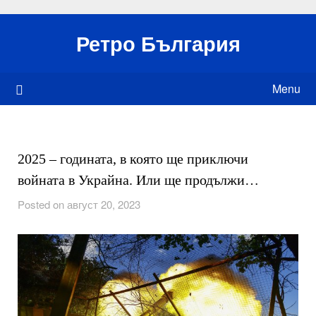
Skip
to
Ретро България
content
Menu
2025 – годината, в която ще приключи
войната в Украйна. Или ще продължи…
Posted on август 20, 2023