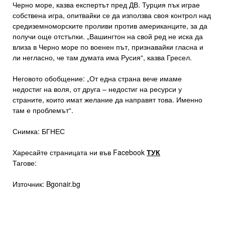
Черно море, казва експертът пред ДВ. Турция пък играе
собствена игра, опитвайки се да използва своя контрол над
средиземноморските проливи против американците, за да
получи още отстъпки. „Вашингтон на свой ред не иска да
влиза в Черно море по военен път, признавайки гласна и
ли негласно, че там думата има Русия“, казва Гресел.
Неговото обобщение: „От една страна вече имаме
недостиг на воля, от друга – недостиг на ресурси у
страните, които имат желание да направят това. Именно
там е проблемът“.
Снимка: БГНЕС
Харесайте страницата ни във Facebook
ТУК
Тагове:
Източник: Bgonair.bg