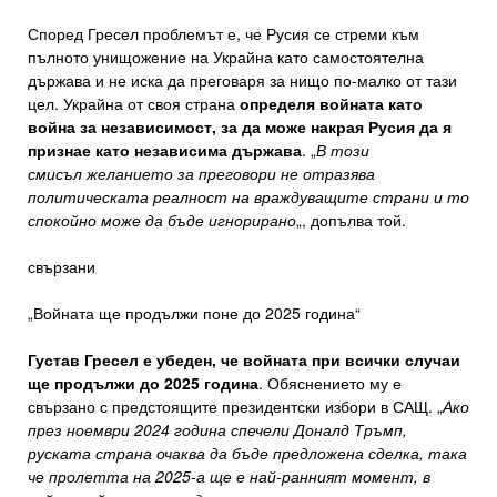
Според Гресел проблемът е, че Русия се стреми към
пълното унищожение на Украйна като самостоятелна
държава и не иска да преговаря за нищо по-малко от тази
цел. Украйна от своя страна
определя войната като
война за независимост, за да може накрая Русия да я
признае като независима държава
. „
В този
смисъл желанието за преговори не отразява
политическата реалност на враждуващите страни и то
спокойно може да бъде игнорирано
„, допълва той.
свързани
„Войната ще продължи поне до 2025 година“
Густав Гресел е убеден, че войната при всички случаи
ще продължи до 2025 година
. Обяснението му е
свързано с предстоящите президентски избори в САЩ. „
Ако
през ноември 2024 година спечели Доналд Тръмп,
руската страна очаква да бъде предложена сделка, така
че пролетта на 2025-а ще е най-ранният момент, в