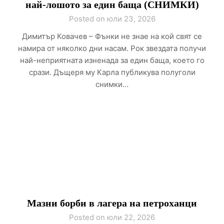
най-лошото за един баща (СНИМКИ)
Posted on юли 23, 2026
Димитър Ковачев – Фънки не знае на кой свят се
намира от няколко дни насам. Рок звездата получи
най-неприятната изненада за един баща, което го
срази. Дъщеря му Карла публикува полуголи
снимки…
Мазни борби в лагера на петроханци
Posted on юли 22, 2026