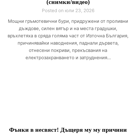
(снимки/видео)
Posted on юли 23, 2026
Мощни гръмотевични бури, придружени от проливни
дъждове, силен вятър и на места градушки,
връхлетяха в сряда голяма част от Източна България,
причинявайки наводнения, паднали дървета,
отнесени покриви, прекъсвания на
електрозахранването и затруднения…
Фънки в несвяст! Дъщеря му му причини