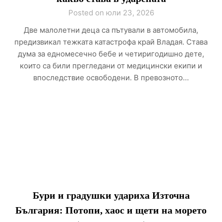
Posted on юли 23, 2026
Две малолетни деца са пътували в автомобила,
предизвикал тежката катастрофа край Владая. Става
дума за едномесечно бебе и четиригодишно дете,
които са били прегледани от медицински екипи и
впоследствие освободени. В превозното…
Бури и градушки удариха Източна
България: Потопи, хаос и щети на морето