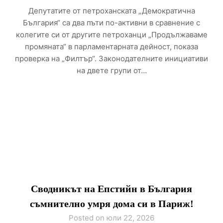
Депутатите от петроханската „Демократична
България“ са два пъти по-активни в сравнение с
колегите си от другите петроханци „Продължаваме
промяната“ в парламентарната дейност, показа
проверка на „Филтър“. Законодателните инициативи
на двете групи от…
Сводникът на Епстийн в България
съмнително умря дома си в Париж!
Posted on юли 22, 2026