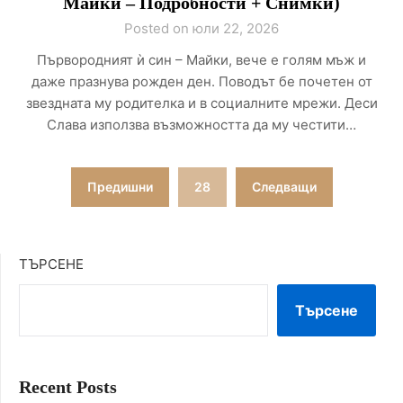
Майки – Подробности + Снимки)
Posted on юли 22, 2026
Първородният ѝ син – Майки, вече е голям мъж и
даже празнува рожден ден. Поводът бе почетен от
звездната му родителка и в социалните мрежи. Деси
Слава използва възможността да му честити…
Разделяне
Предишни
28
Следващи
на
публикациите
ТЪРСЕНЕ
на
Търсене
страници
Recent Posts