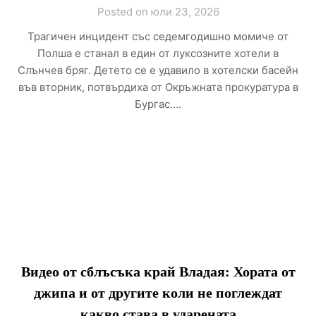
Posted on юли 23, 2026
Трагичен инцидент със седемгодишно момиче от
Полша е станал в един от луксозните хотели в
Слънчев бряг. Детето се е удавило в хотелски басейн
във вторник, потвърдиха от Окръжната прокуратура в
Бургас….
Видео от сблъсъка край Владая: Хората от
джипа и от другите коли не поглеждат
какво става в ударената