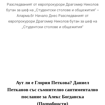
Разследваният от европрокурори Драгомир Николов
бутан за шеф на „Студентски столове и общежития” –
Аларма.бг Начало Днес Разследваният от
европрокурори Драгомир Николов бутан за шеф на
„Студентски столове и общежития”
Аут ли е Глория Петкова? Даниел
Петканов със съмнително сантиментално
послание за Алекс Богданска
(Подробности)