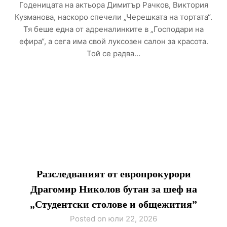
Годеницата на актьора Димитър Рачков, Виктория
Кузманова, наскоро спечели „Черешката на тортата“.
Тя беше една от адреналинките в „Господари на
ефира“, а сега има свой луксозен салон за красота.
Той се радва…
Разследваният от европрокурори
Драгомир Николов бутан за шеф на
„Студентски столове и общежития”
Posted on юли 22, 2026