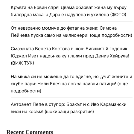
Кръвта на Ервин спря! Двама обарват жена му върху
билярдна маса, а Дара е надупена и ухилена (ФОТО)
От невзрачно момиче до фатална жена: Симона
Пейчева пуска само на милионери! (още подробности)
Смазаната Венета Костова в шок: Бившият й годеник
Юджел Изет надрънка куп лъжи пред Дениз Хайрула!
(ВИЖ ТУК)
На мъжа си не можеше да го вдигне, но „учи“ жените и
скубе пари: Нели Елея на лов за наивни патици! (още
подробности)
Антоанет Пепе в ступор: Бракът й с Иво Карамански
виси на косъм! (шокиращи разкрития)
Recent Comments