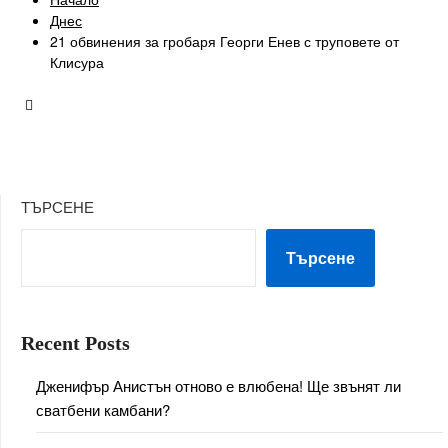
Днес
21 обвинения за гробаря Георги Енев с труповете от
Клисура
ТЪРСЕНЕ
Търсене
Recent Posts
Дженифър Анистън отново е влюбена! Ще звънят ли
сватбени камбани?