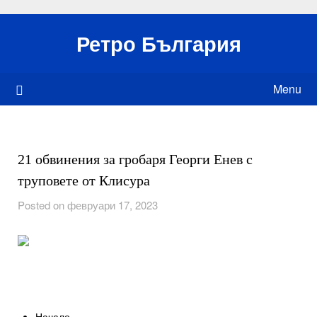
Skip
to
Ретро България
content
Menu
21 обвинения за гробаря Георги Енев с
труповете от Клисура
Posted on февруари 17, 2023
Начало