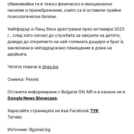
обвинявайки ги в тежко физическо и емоционално
насилие и пренебрежение, които са ѝ оставили трайни
психологически белези.
Уайтфедър и Ланц бяха арестувани през октомври 2023
г., след като сигнал до службата за закрила на детето,
доведе до откритието на най-голямата дъщеря и брат ѝ,
заключени в неподдържано помещение в дома на
двойката.
Четете повече в
dnes.bg
.
Снимка: Pexels
Останете информирани с Bulgaria ON AIR и в канала ни в
Google News Showcase
.
Харесайте страницата ни във Facebook
ТУК
Тагове:
Източник: Bgonair.bg