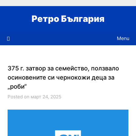
Skip
to
Ретро България
content
Menu
375 г. затвор за семейство, ползвало
осиновените си чернокожи деца за
„роби“
Posted on март 24, 2025