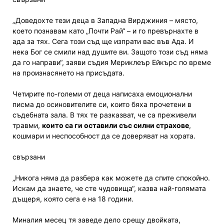
„Доведохте тези деца в Западна Вирджиния – място,
което познавам като „Почти Рай“ – и го превърнахте в
ада за тях. Сега този съд ще изпрати вас във Ада. И
нека Бог се смили над душите ви. Защото този съд няма
да го направи“, заяви съдия Мериклеър Ейкърс по време
на произнасянето на присъдата.
Четирите по-големи от деца написаха емоционални
писма до осиновителите си, които бяха прочетени в
съдебната зала. В тях те разказват, че са преживели
травми,
които са ги оставили със силни страхове
,
кошмари и неспособност да се доверяват на хората.
свързани
„Никога няма да разбера как можете да спите спокойно.
Искам да знаете, че сте чудовища“, казва най-голямата
дъщеря, която сега е на 18 години.
Миналия месец тя заведе дело срещу двойката,