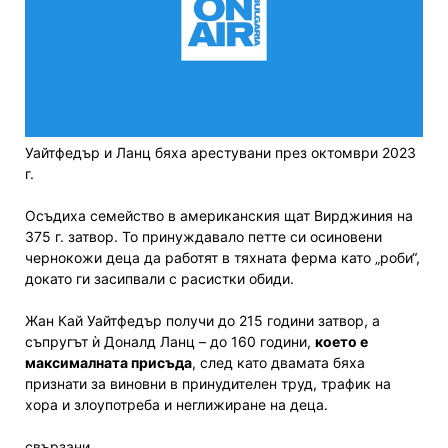
Уайтфедър и Ланц бяха арестувани през октомври 2023
г.
Осъдиха семейство в американския щат Вирджиния на
375 г. затвор. То принуждавало петте си осиновени
чернокожи деца да работят в тяхната ферма като „роби“,
докато ги засипвали с расистки обиди.
Жан Кай Уайтфедър получи до 215 години затвор, а
съпругът ѝ Доналд Ланц – до 160 години,
което е
максималната присъда
, след като двамата бяха
признати за виновни в принудителен труд, трафик на
хора и злоупотреба и неглижиране на деца.
свързани