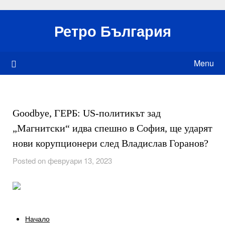
Skip
to
Ретро България
content
Menu
Goodbye, ГЕРБ: US-политикът зад
„Магнитски“ идва спешно в София, ще ударят
нови корупционери след Владислав Горанов?
Posted on февруари 13, 2023
Начало