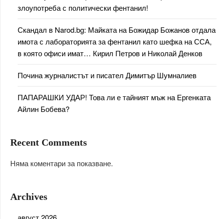
злоупотреба с политически фентанил!
Скандал в Narod.bg: Майката на Божидар Божанов отдала
имота с лабораторията за фентанил като шефка на ССА,
в която офиси имат… Кирил Петров и Николай Денков
Почина журналистът и писател Димитър Шумналиев
ПАПАРАШКИ УДАР! Това ли е тайният мъж на Ергенката
Айлин Бобева?
Recent Comments
Няма коментари за показване.
Archives
август 2026