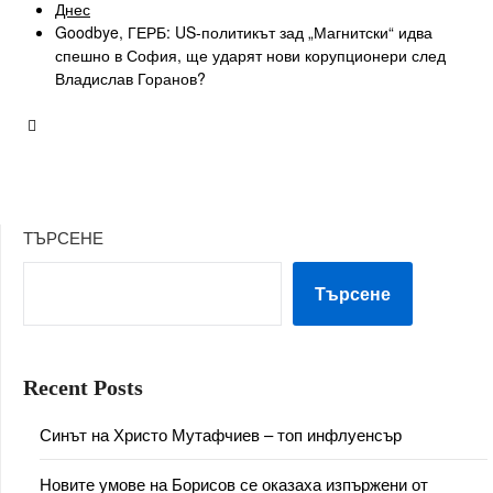
Днес
Goodbye, ГЕРБ: US-политикът зад „Магнитски“ идва
спешно в София, ще ударят нови корупционери след
Владислав Горанов?
ТЪРСЕНЕ
Търсене
Recent Posts
Синът на Христо Мутафчиев – топ инфлуенсър
Новите умове на Борисов се оказаха изпържени от