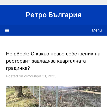
Skip
to
Ретро България
content
Menu
HelpBook: С какво право собственик на
ресторант завладява кварталната
градинка?
Posted on октомври 31, 2023