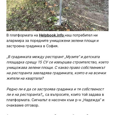
В платформата на
Helpbook.info
наш потребител ни
алармира за поредните унищожени зелени площи и
застроена градинка в София.
„
В градинката между ресторант „Музите“ и детската
площадка срещу 15 СУ се извършва строителство, което
унищожава зелени площи. С какво право собственикът
на ресторанта завладява градинката, която е на всички
жители на квартала?
Редно ли е да се застроява градинка и тя собственост
ли е на ресторанта?
„, са въпросите, които той задава в
платформата. Сигналът е насочен към р-н „Надежда“ и
очакваме отговор.