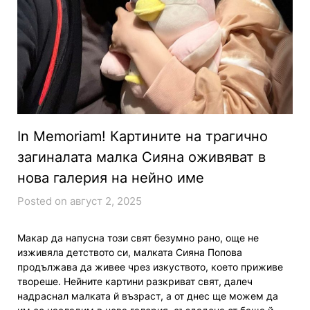
In Memoriam! Картините на трагично
загиналата малка Сияна оживяват в
нова галерия на нейно име
Posted on август 2, 2025
Макар да напусна този свят безумно рано, още не
изживяла детството си, малката Сияна Попова
продължава да живее чрез изкуството, което приживе
твореше. Нейните картини разкриват свят, далеч
надраснал малката й възраст, а от днес ще можем да