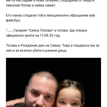
им се насладим в нова галерия, създадена от баща й
Николай Попов в нейна памет.
Ето какво сподели той в емоционално обръщение вэв
фейсбук:
“…… Галерия “Сияна Попова” е готова. Ще отвори
официално врати на 11.09.25 год.
Тогава е Рождения ден на Сияна. Това е подаръка ми за
нея и за всички убити и ранени деца.