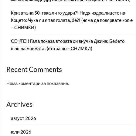
Кризата на 50-така ли го удари?! Надя издра лицето на
Коцето: Чука ли я тая голата, бе?! (няма да повярвате коя е
– СНИМКИ)
СЕФТЕ!! Гала показа втората си внучка Джина: Бебето
шашна мрежата! (ето защо – СНИМКИ)
Recent Comments
Няма коментари за показване.
Archives
август 2026
юли 2026