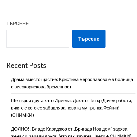
ТЪРСЕНЕ
Търсене
Recent Posts
Драма вместо щастие: Кристина Верославова е в болница
с високорискова бременност
Ще търси друга като Ирмена: Докато Петър Дочев работи,
вижте с кого се забавлява новата му тръпка Фейгин!
(СНИМКИ)
ДОЛНО!! Владо Караджов от „Бригада Нов дом“ заряза
жена си, заради друга! (ето как изригна Цвети + СНИМКИ)