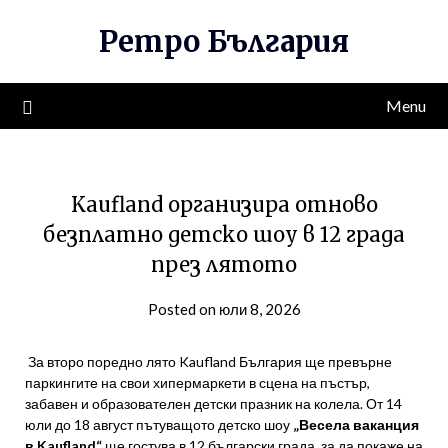
Skip
Ретро България
to
content
Menu
Kaufland организира отново
безплатно детско шоу в 12 града
през лятото
Posted on юли 8, 2026
За второ поредно лято Kaufland България ще превърне
паркингите на свои хипермаркети в сцена на пъстър,
забавен и образователен детски празник на колела. От 14
юли до 18 август пътуващото детско шоу
„Весела ваканция
в Kaufland“
ще гостува в 12 български града, за да покаже на