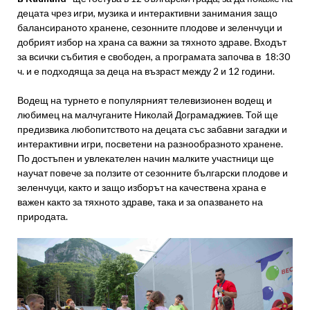
децата чрез игри, музика и интерактивни занимания защо
балансираното хранене, сезонните плодове и зеленчуци и
добрият избор на храна са важни за тяхното здраве. Входът
за всички събития е свободен, а програмата започва в 18:30
ч. и е подходяща за деца на възраст между 2 и 12 години.
Водещ на турнето е популярният телевизионен водещ и
любимец на малчуганите Николай Дограмаджиев. Той ще
предизвика любопитството на децата със забавни загадки и
интерактивни игри, посветени на разнообразното хранене.
По достъпен и увлекателен начин малките участници ще
научат повече за ползите от сезонните български плодове и
зеленчуци, както и защо изборът на качествена храна е
важен както за тяхното здраве, така и за опазването на
природата.