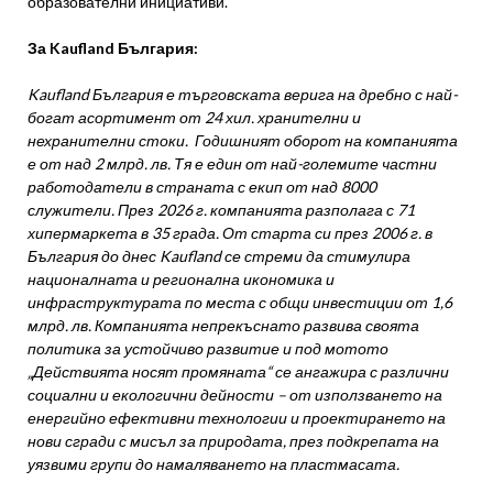
образователни инициативи.
За Kaufland България:
Kaufland България е търговската верига на дребно с най-
богат асортимент от 24 хил. хранителни и
нехранителни стоки. Годишният оборот на компанията
е от над 2 млрд. лв. Тя е един от най-големите частни
работодатели в страната с екип от над 8000
служители. През 2026 г. компанията разполага с 71
хипермаркета в 35 града. От старта си през 2006 г. в
България до днес Kaufland се стреми да стимулира
националната и регионална икономика и
инфраструктурата по места с общи инвестиции от 1,6
млрд. лв. Компанията непрекъснато развива своята
политика за устойчиво развитие и под мотото
„Действията носят промяната“ се ангажира с различни
социални и екологични дейности – от използването на
енергийно ефективни технологии и проектирането на
нови сгради с мисъл за природата, през подкрепата на
уязвими групи до намаляването на пластмасата.