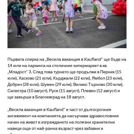
Първата спирка на „Весела ваканция в Kaufland“ ще бъде на
14 юли на паркинга на столичния хипермаркет в кв.
„Младост“ 3. След това турнето ще продължи в Перник (15
юли), Хасково (21 юли), Кърджали (22 юли), Ямбол (23 юли),
Добрич (28 юли), Шумен (29 юли), Велико Търново (30 юли),
Силистра (10 август), Русе (11 август), Плевен (12 август) и
ще завърши в Благоевград на 18 август.
„Весела ваканция в Kaufland“ е част от дългосрочния
ангажимент на компанията да насърчава здравословния
начин на живот и изграждането на полезни хранителни
навици още от най-ранна възраст чрез забавни и